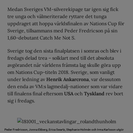
Medan Sveriges VM-silverekipage tar igen sig fick
tre unga och välmeriterade ryttare det tunga
uppdraget att hoppa världsfinalen av Nations Cup för
Sverige, tillsammans med Peder Fredricson på sin
1,60-debutant Catch Me Not S.
Sverige tog den sista finalplatsen i somras och blev i
fredags delad trea – solklart med till det absoluta
avgörandet när världens främsta lag skulle göra upp
om Nations Cup-titeln 2018. Sverige, som vanligt
under ledning av
Henrik Ankarcrona
, var dessutom
den enda av VM:s lagmedalj-nationer som var vidare
till finalens final eftersom
USA
och
Tyskland
rev bort
sig i fredags.
Peder Fredricson, Jonna Ekberg, Erica Swartz, Stephanie Holmén och Irma Karlsson utgör