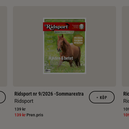
Ridsport nr 9/2026 -Sommarextra
Ri
+
KÖP
Ridsport
Ri
139 kr
109
139 kr
Pren.pris
10