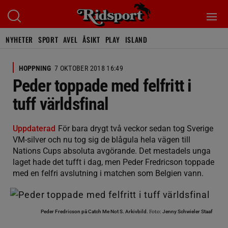
NYHETER
SPORT
AVEL
ÅSIKT
PLAY
ISLAND
HOPPNING
7 OKTOBER 2018 16:49
Peder toppade med felfritt i
tuff världsfinal
Uppdaterad
För bara drygt två veckor sedan tog Sverige
VM-silver och nu tog sig de blågula hela vägen till
Nations Cups absoluta avgörande. Det mestadels unga
laget hade det tufft i dag, men Peder Fredricson toppade
med en felfri avslutning i matchen som Belgien vann.
Foto:
Peder Fredricson på Catch Me Not S. Arkivbild.
Jenny Schwieler Staaf