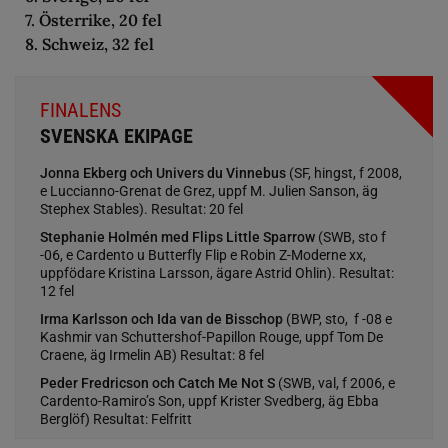
7. Österrike, 20 fel
8. Schweiz, 32 fel
FINALENS
SVENSKA EKIPAGE
Jonna Ekberg och Univers du Vinnebus
(SF, hingst, f 2008,
e Luccianno-Grenat de Grez, uppf M. Julien Sanson, äg
Stephex Stables). Resultat: 20 fel
Stephanie Holmén med Flips Little Sparrow
(SWB, sto f
-06, e Cardento u Butterfly Flip e Robin Z-Moderne xx,
uppfödare Kristina Larsson, ägare Astrid Ohlin). Resultat:
12 fel
Irma Karlsson och Ida van de Bisschop
(BWP, sto, f -08 e
Kashmir van Schuttershof-Papillon Rouge, uppf Tom De
Craene, äg Irmelin AB) Resultat: 8 fel
Peder Fredricson och Catch Me Not S
(SWB, val, f 2006, e
Cardento-Ramiro’s Son, uppf Krister Svedberg, äg Ebba
Berglöf) Resultat: Felfritt