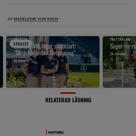
AV
MADELEINE VON KOCH
DRESSYR
FÄLTTÄVLAN
SENAST
E
Svenska VM-laget startklart:
Seger för r
”Skräckblandad förtjusning”
56 minuter
36 minuter
RELATERAD LÄSNING
HOPPNING