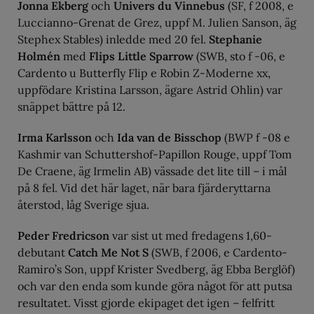
Jonna Ekberg
och
Univers du Vinnebus
(SF, f 2008, e
Luccianno-Grenat de Grez, uppf M. Julien Sanson, äg
Stephex Stables) inledde med 20 fel.
Stephanie
Holmén
med
Flips Little Sparrow
(SWB, sto f -06, e
Cardento u Butterfly Flip e Robin Z-Moderne xx,
uppfödare Kristina Larsson, ägare Astrid Ohlin) var
snäppet bättre på 12.
Irma Karlsson
och
Ida van de Bisschop
(BWP f -08 e
Kashmir van Schuttershof-Papillon Rouge, uppf Tom
De Craene, äg Irmelin AB) vässade det lite till – i mål
på 8 fel. Vid det här laget, när bara fjärderyttarna
återstod, låg Sverige sjua.
Peder Fredricson
var sist ut med fredagens 1,60-
debutant
Catch Me Not S
(SWB, f 2006, e Cardento-
Ramiro’s Son, uppf Krister Svedberg, äg Ebba Berglöf)
och var den enda som kunde göra något för att putsa
resultatet. Visst gjorde ekipaget det igen – felfritt