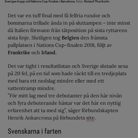
Foto:
Sveriges trupp vid Nations Cup-finalen i Barcelona.
Roland Thunholm
Det var en tuff final med få felfria rundor och
bommarna trillade ända in på sluttampen – inte minst
då Italien försvann från tätposition på sista ryttarens
sista linje. Slutligen tog
Belgien
den främsta
pallplatsen i Nations Cup-finalen 2018, följt av
Frankrike
och
Irland.
Det var tight i resultatlistan och Sverige slutade sexa
på 20 fel, på en tid som hade räckt till en tredjeplats
med bara ett nedslag mindre eller med ett
vattentramp mindre.
”För mitt lag med tre debutanter på den här nivån
och fyra debuterande hästar var det här en nyttig
erfarenhet att ta med sig”, säger förbundskapten
Henrik Ankarcrona på förbundets
site
.
Svenskarna i farten