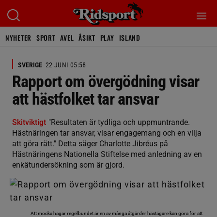
NYHETER
SPORT
AVEL
ÅSIKT
PLAY
ISLAND
SVERIGE
22 JUNI 05:58
Rapport om övergödning visar
att hästfolket tar ansvar
Skitviktigt
"Resultaten är tydliga och uppmuntrande.
Hästnäringen tar ansvar, visar engagemang och en vilja
att göra rätt." Detta säger Charlotte Jibréus på
Hästnäringens Nationella Stiftelse med anledning av en
enkätundersökning som är gjord.
Att mocka hagar regelbundet är en av många åtgärder hästägare kan göra för att