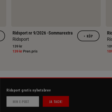
Ridsport nr 9/2026 -Sommarextra
Ri
+
KÖP
Ridsport
Ri
139 kr
109
139 kr
Pren.pris
10
Ridsport gratis nyhetsbrev
JA TACK!