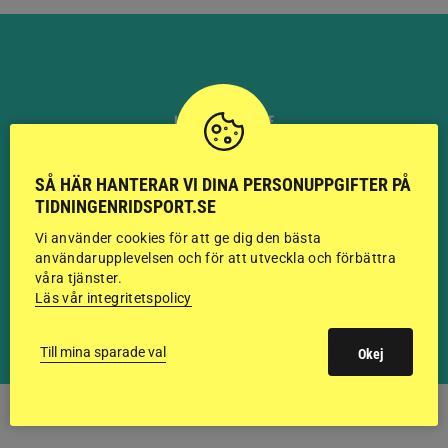
HINGSTAR ONLINE
GODKÄNDA HINGSTAR I
SÅ HÄR HANTERAR VI DINA PERSONUPPGIFTER PÅ
FLERA KATEGORIER MED
TIDNINGENRIDSPORT.SE
BILDER OCH FAKTA
Vi använder cookies för att ge dig den bästa
användarupplevelsen och för att utveckla och förbättra
våra tjänster.
Läs vår integritetspolicy
VISA ALLA HINGSTAR
Till mina sparade val
Okej