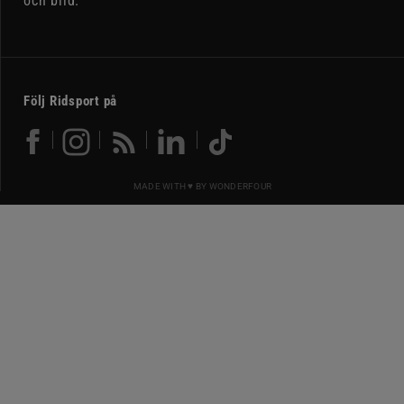
och bild.
Följ Ridsport på
MADE WITH ♥ BY
WONDERFOUR