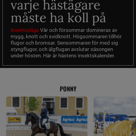
varje hästägare
måste ha koll på
Vår och försommar domineras av
Insektsplåga
mygg, knott och svidknott. Högsommaren tillhör
flugor och bromsar. Sensommaren för med sig
styngflugor, och älgflugan avslutar säsongen
under hösten. Här är hästens insektskalender.
PONNY