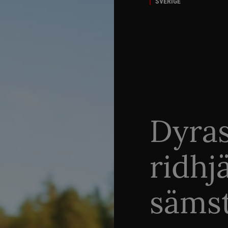
SVERIGE
Dyra
ridhj
sämst