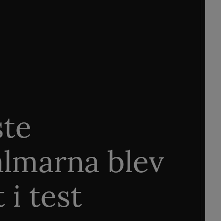
ste
älmarna blev
 i test