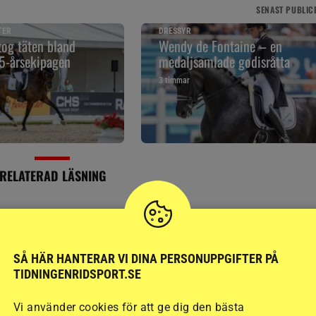
SENAST
PUBLIC
TER
DRESSYR
tog täten bland
Wendy de Fontaine – en
5-årsekipagen
medaljsamlade godisråtta
3 timmar
RELATERAD LÄSNING
SÅ HÄR HANTERAR VI DINA PERSONUPPGIFTER PÅ
TIDNINGENRIDSPORT.SE
Vi använder cookies för att ge dig den bästa