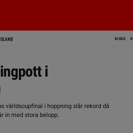
ISLAND
BLOGG
H
ngpott i
n
s världscupfinal i hoppning slår rekord då
r in med stora belopp.