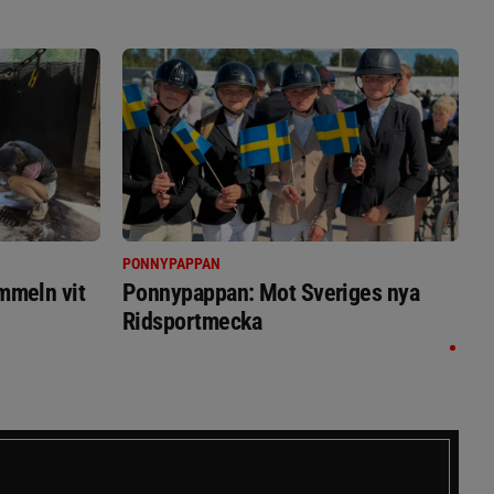
PONNYPAPPAN
immeln vit
Ponnypappan: Mot Sveriges nya
Ridsportmecka