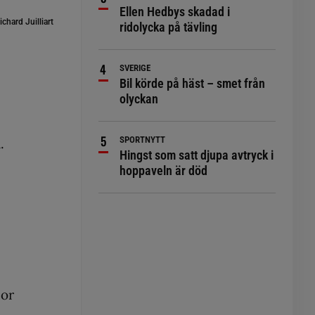
Ellen Hedbys skadad i
chard Juilliart
ridolycka på tävling
SVERIGE
Bil körde på häst – smet från
olyckan
SPORTNYTT
.
Hingst som satt djupa avtryck i
hoppaveln är död
nor