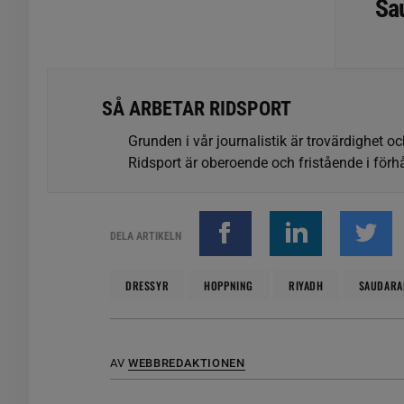
Sa
SÅ ARBETAR RIDSPORT
Grunden i vår journalistik är trovärdighet oc
Ridsport är oberoende och fristående i förhå
DELA ARTIKELN
DRESSYR
HOPPNING
RIYADH
SAUDARA
AV
WEBBREDAKTIONEN