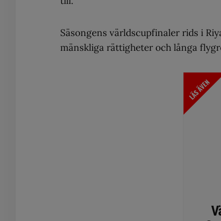
till.
Säsongens världscupfinaler rids i Riy
mänskliga rättigheter och långa flygr
LÄS ÄVEN
V