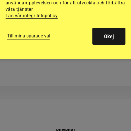
användarupplevelsen och för att utveckla och förbättra
våra tjänster.
Läs vår integritetspolicy
HOPPNING
Svenskar tävlar om 
Till mina sparade val
Okej
ut
miljoner kronor i Riy
RIDSPORT