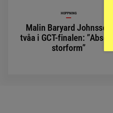
HOPPNING
Malin Baryard Johnsson
tvåa i GCT-finalen: ”Absol
storform”