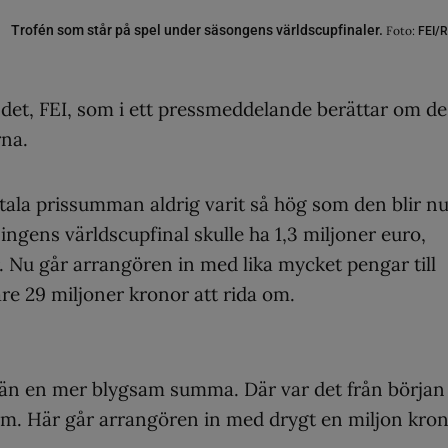
Trofén som står på spel under säsongens världscupfinaler.
Foto:
FEI/Ri
ndet, FEI, som i ett pressmeddelande berättar om de
rna.
tala prissumman aldrig varit så hög som den blir nu
ingens världscupfinal skulle ha 1,3 miljoner euro,
r. Nu går arrangören in med lika mycket pengar till
re 29 miljoner kronor att rida om.
 än en mer blygsam summa. Där var det från början
 om. Här går arrangören in med drygt en miljon kro