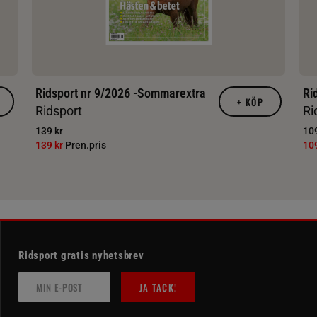
Ridsport nr 9/2026 -Sommarextra
Ri
+
KÖP
Ridsport
Ri
139 kr
109
139 kr
Pren.pris
10
Ridsport gratis nyhetsbrev
JA TACK!