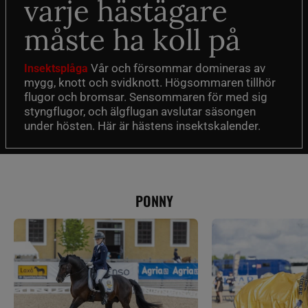
varje hästägare
måste ha koll på
Vår och försommar domineras av
Insektsplåga
mygg, knott och svidknott. Högsommaren tillhör
flugor och bromsar. Sensommaren för med sig
styngflugor, och älgflugan avslutar säsongen
under hösten. Här är hästens insektskalender.
PONNY