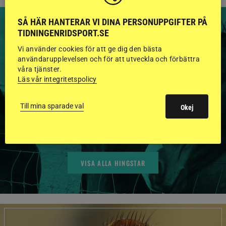
SÅ HÄR HANTERAR VI DINA PERSONUPPGIFTER PÅ
TIDNINGENRIDSPORT.SE
Vi använder cookies för att ge dig den bästa
användarupplevelsen och för att utveckla och förbättra
HINGSTAR ONLINE
våra tjänster.
Läs vår integritetspolicy
GODKÄNDA HINGSTAR I
FLERA KATEGORIER MED
Till mina sparade val
Okej
BILDER OCH FAKTA
VISA ALLA HINGSTAR