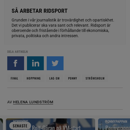
SÅ ARBETAR RIDSPORT
Grunden i vår journalistik är trovärdighet och opartiskhet.
Det vi publicerar ska vara sant och relevant. Ridsport är
oberoende och fristående i förhållande till ekonomiska,
privata, politiska och andra intressen.
DELA ARTIKELN
FINAL
HOPPNING
LAG-SM
PONNY
STRÖMSHOLM
AV
HELENA LUNDSTRÖM
HOPPNING
PONNYPAPPAN
SENAST
E
Snuvade Rolf-Göran på VM-start
Ponnypappan