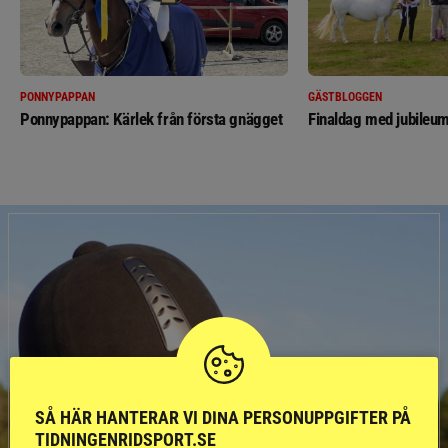
PONNYPAPPAN
GÄSTBLOGGEN
Ponnypappan: Kärlek från första gnägget
Finaldag med jubileum
SÅ HÄR HANTERAR VI DINA PERSONUPPGIFTER PÅ
TIDNINGENRIDSPORT.SE