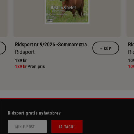
Ridsport nr 9/2026 -Sommarextra
Ri
+
KÖP
Ridsport
Ri
139 kr
109
139 kr
Pren.pris
10
Ridsport gratis nyhetsbrev
JA TACK!