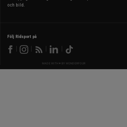
och bild.
Följ Ridsport på
MADE WITH ♥ BY
WONDERFOUR