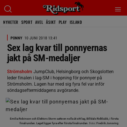
NYHETER
SPORT
AVEL
ÅSIKT
PLAY
ISLAND
PONNY
10 JUNI 2018 13:41
Sex lag kvar till ponnyernas
jakt på SM-medaljer
Strömsholm
JumpClub, Helsingborg och Skogslotten
leder finalen i lag-SM i hoppning för ponnyer på
Strömsholm. Lagen har med sig fyra fel var inför
söndagseftermiddagens avgörande.
Emilia Robinson och Elektors Storm satte en nolla åt sitt lag, Billdals Ridklubb, i första
Foto:
finalrundan. Laget ligger fyra efter första finalrundan.
Fredrik Jonsving