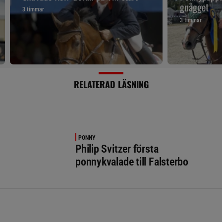
gnägget
3 timmar
3 timmar
RELATERAD LÄSNING
PONNY
Philip Svitzer första
ponnykvalade till Falsterbo