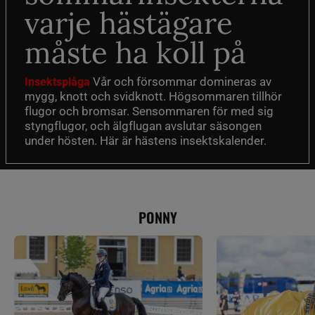
varje hästägare
måste ha koll på
Vår och försommar domineras av
Insektsplåga
mygg, knott och svidknott. Högsommaren tillhör
flugor och bromsar. Sensommaren för med sig
styngflugor, och älgflugan avslutar säsongen
under hösten. Här är hästens insektskalender.
PONNY