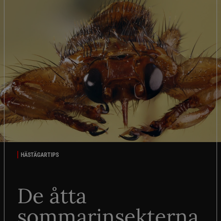
HÄSTÄGARTIPS
De åtta
sommarinsekterna