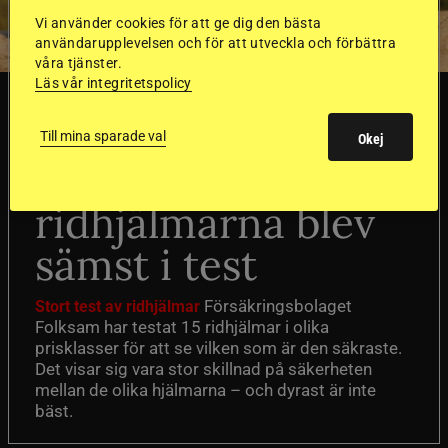
Vi använder cookies för att ge dig den bästa
användarupplevelsen och för att utveckla och förbättra
våra tjänster.
Läs vår integritetspolicy
SVERIGE
Till mina sparade val
Okej
Dyraste
ridhjälmarna blev
sämst i test
Försäkringsbolaget
Stort test av ridhjälmar
Folksam har testat 15 ridhjälmar i olika
prisklasser för att se vilken som är den säkraste.
Det visar sig vara stor skillnad på säkerheten
mellan de olika hjälmarna – och dyrast är inte
bäst.