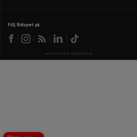
Följ Ridsport på
MADE WITH ♥ BY
WONDERFOUR