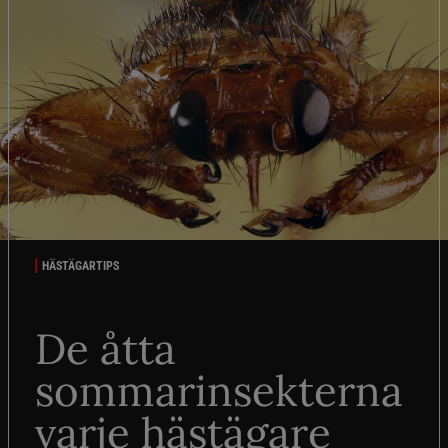
HÄSTÄGARTIPS
De åtta
sommarinsekterna
varje hästägare