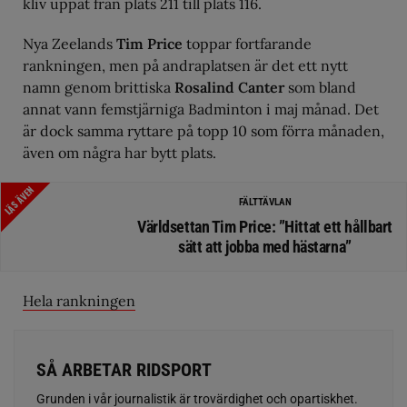
kliv uppåt från plats 211 till plats 116.
Nya Zeelands
Tim Price
toppar fortfarande
rankningen, men på andraplatsen är det ett nytt
namn genom brittiska
Rosalind Canter
som bland
annat vann femstjärniga Badminton i maj månad. Det
är dock samma ryttare på topp 10 som förra månaden,
även om några har bytt plats.
LÄS ÄVEN
FÄLTTÄVLAN
Världsettan Tim Price: ”Hittat ett hållbart
sätt att jobba med hästarna”
Hela rankningen
SÅ ARBETAR RIDSPORT
Grunden i vår journalistik är trovärdighet och opartiskhet.