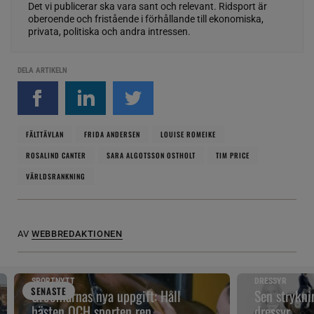
Det vi publicerar ska vara sant och relevant. Ridsport är
oberoende och fristående i förhållande till ekonomiska,
privata, politiska och andra intressen.
DELA ARTIKELN
FÄLTTÄVLAN
FRIDA ANDERSEN
LOUISE ROMEIKE
ROSALIND CANTER
SARA ALGOTSSON OSTHOLT
TIM PRICE
VÄRLDSRANKNING
AV
WEBBREDAKTIONEN
SPORTNYTT
DRESSYR
SENAST
E
Groomarnas nya uppgift: Håll
Sen strykni
hästen OCH sporten ren
dressyr