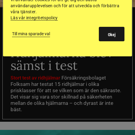
användarupplevelsen och för att utveckla och förbättra
våra tjänster.
SVERIGE
Läs vår integritetspolicy
Till mina sparade val
Dyraste
Okej
ridhjälmarna blev
sämst i test
Försäkringsbolaget
Stort test av ridhjälmar
Folksam har testat 15 ridhjälmar i olika
prisklasser för att se vilken som är den säkraste.
Det visar sig vara stor skillnad på säkerheten
mellan de olika hjälmarna – och dyrast är inte
bäst.