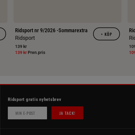
Ridsport nr 9/2026 -Sommarextra
Ri
+
KÖP
Ridsport
Ri
139 kr
109
139 kr
Pren.pris
10
Ridsport gratis nyhetsbrev
JA TACK!