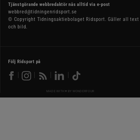
Tjänstgörande webbredaktör nås alltid via e-post
webbred@tidningenridsport.se
© Copyright Tidningsaktiebolaget Ridsport. Gäller all text
och bild.
Följ Ridsport på
MADE WITH ♥ BY
WONDERFOUR