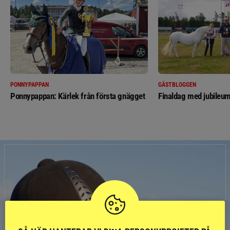
PONNYPAPPAN
GÄSTBLOGGEN
Ponnypappan: Kärlek från första gnägget
Finaldag med jubileum