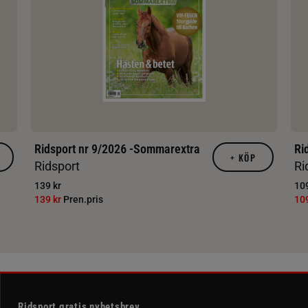
Ridsport nr 9/2026 -Sommarextra
Ri
+
KÖP
Ridsport
Ri
139 kr
109
139 kr
Pren.pris
10
Ridsport gratis nyhetsbrev