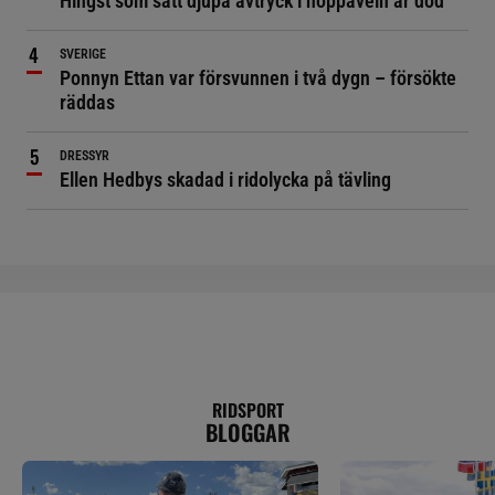
Hingst som satt djupa avtryck i hoppaveln är död
SVERIGE
Ponnyn Ettan var försvunnen i två dygn – försökte
räddas
DRESSYR
Ellen Hedbys skadad i ridolycka på tävling
RIDSPORT
BLOGGAR