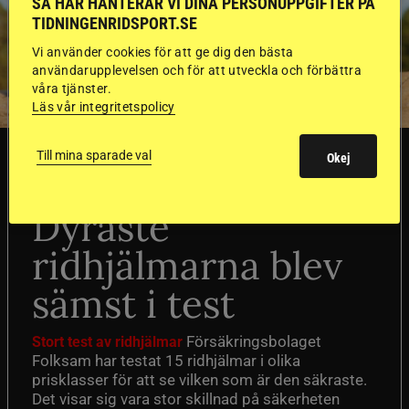
SÅ HÄR HANTERAR VI DINA PERSONUPPGIFTER PÅ
TIDNINGENRIDSPORT.SE
Vi använder cookies för att ge dig den bästa
användarupplevelsen och för att utveckla och förbättra
våra tjänster.
Läs vår integritetspolicy
SVERIGE
Till mina sparade val
Okej
Dyraste
ridhjälmarna blev
sämst i test
Försäkringsbolaget
Stort test av ridhjälmar
Folksam har testat 15 ridhjälmar i olika
prisklasser för att se vilken som är den säkraste.
Det visar sig vara stor skillnad på säkerheten