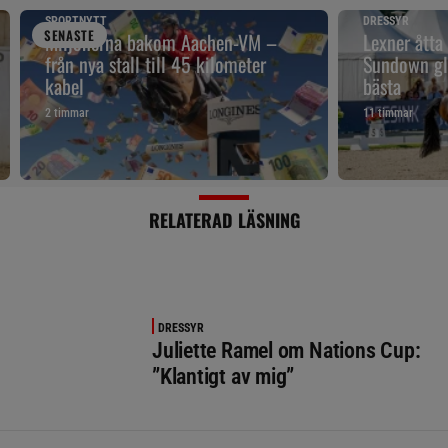
SPORTNYTT
DRESSYR
SENAST
E
Miljonerna bakom Aachen-VM –
Lexner åtta
från nya stall till 45 kilometer
Sundown gl
kabel
bästa
2 timmar
11 timmar
RELATERAD LÄSNING
DRESSYR
Juliette Ramel om Nations Cup:
”Klantigt av mig”