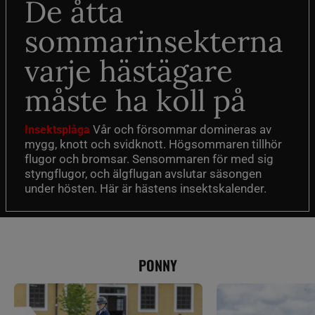
De åtta
sommarinsekterna
varje hästägare
måste ha koll på
Vår och försommar domineras av
Insektsplåga
mygg, knott och svidknott. Högsommaren tillhör
flugor och bromsar. Sensommaren för med sig
styngflugor, och älgflugan avslutar säsongen
under hösten. Här är hästens insektskalender.
PONNY