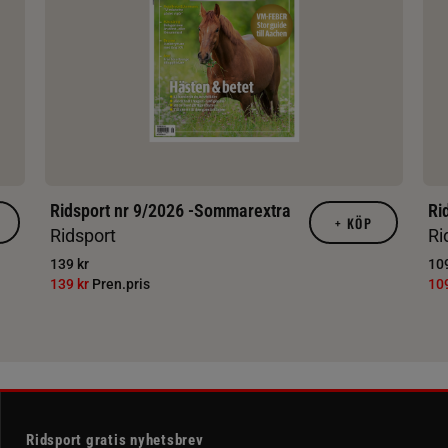
Ridsport nr 9/2026 -Sommarextra
Ri
+
KÖP
Ridsport
Ri
139 kr
109
139 kr
Pren.pris
10
Ridsport gratis nyhetsbrev