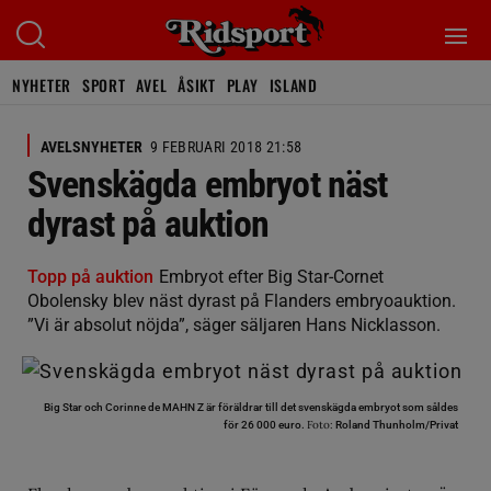
NYHETER
SPORT
AVEL
ÅSIKT
PLAY
ISLAND
AVELSNYHETER
9 FEBRUARI 2018 21:58
Svenskägda embryot näst
dyrast på auktion
Topp på auktion
Embryot efter Big Star-Cornet
Obolensky blev näst dyrast på Flanders embryoauktion.
”Vi är absolut nöjda”, säger säljaren Hans Nicklasson.
Big Star och Corinne de MAHN Z är föräldrar till det svenskägda embryot som såldes
Foto:
för 26 000 euro.
Roland Thunholm/Privat