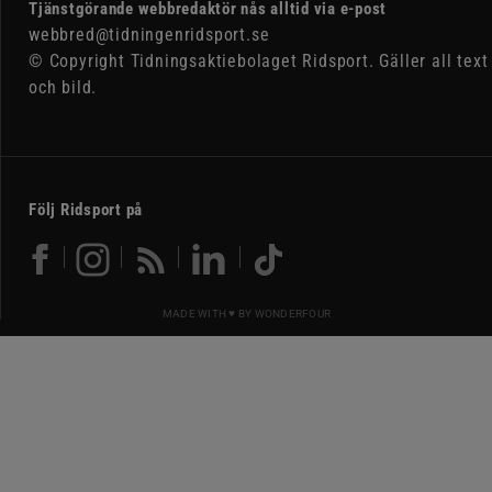
Tjänstgörande webbredaktör nås alltid via e-post
webbred@tidningenridsport.se
© Copyright Tidningsaktiebolaget Ridsport. Gäller all text
och bild.
Följ Ridsport på
MADE WITH ♥ BY
WONDERFOUR