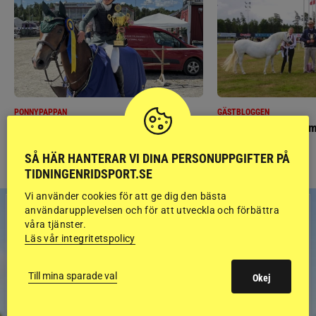
PONNYPAPPAN
GÄSTBLOGGEN
Ponnypappan: Kärlek från första gnägget
Finaldag med jubileum
SÅ HÄR HANTERAR VI DINA PERSONUPPGIFTER PÅ
TIDNINGENRIDSPORT.SE
Vi använder cookies för att ge dig den bästa
användarupplevelsen och för att utveckla och förbättra
våra tjänster.
Läs vår integritetspolicy
Till mina sparade val
Okej