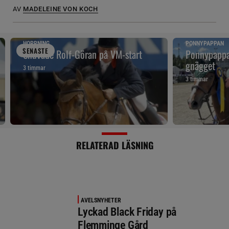
AV
MADELEINE VON KOCH
HOPPNING
PONNYPAPPAN
SENAST
E
Snuvade Rolf-Göran på VM-start
Ponnypappan
gnägget
3 timmar
3 timmar
RELATERAD LÄSNING
AVELSNYHETER
Lyckad Black Friday på
Flemminge Gård