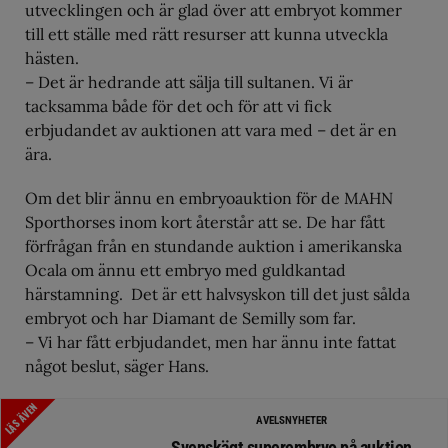
utvecklingen och är glad över att embryot kommer
till ett ställe med rätt resurser att kunna utveckla
hästen.
– Det är hedrande att sälja till sultanen. Vi är
tacksamma både för det och för att vi fick
erbjudandet av auktionen att vara med – det är en
ära.
Om det blir ännu en embryoauktion för de MAHN
Sporthorses inom kort återstår att se. De har fått
förfrågan från en stundande auktion i amerikanska
Ocala om ännu ett embryo med guldkantad
härstamning. Det är ett halvsyskon till det just sålda
embryot och har Diamant de Semilly som far.
– Vi har fått erbjudandet, men har ännu inte fattat
något beslut, säger Hans.
LÄS ÄVEN
AVELSNYHETER
Svenskägt superembryo på auktion