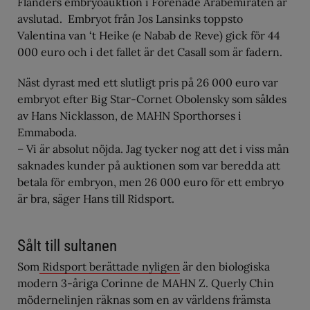
Flanders embryoauktion i Förenade Arabemiraten är
avslutad. Embryot från Jos Lansinks toppsto
Valentina van ‘t Heike (e Nabab de Reve) gick för 44
000 euro och i det fallet är det Casall som är fadern.
Näst dyrast med ett slutligt pris på 26 000 euro var
embryot efter Big Star-Cornet Obolensky som såldes
av Hans Nicklasson, de MAHN Sporthorses i
Emmaboda.
– Vi är absolut nöjda. Jag tycker nog att det i viss mån
saknades kunder på auktionen som var beredda att
betala för embryon, men 26 000 euro för ett embryo
är bra, säger Hans till Ridsport.
Sålt till sultanen
Som
Ridsport berättade nyligen
är den biologiska
modern 3-åriga Corinne de MAHN Z. Querly Chin
mödernelinjen räknas som en av världens främsta