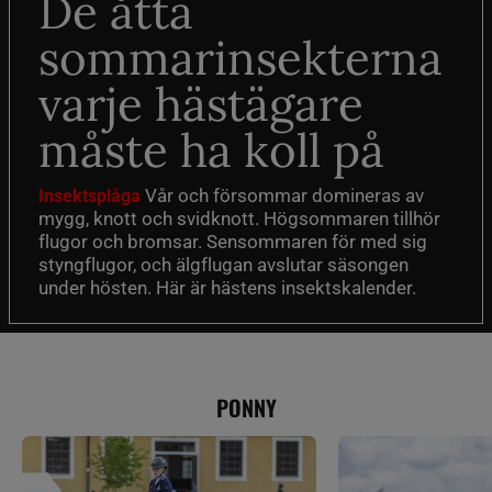
De åtta
sommarinsekterna
varje hästägare
måste ha koll på
Vår och försommar domineras av
Insektsplåga
mygg, knott och svidknott. Högsommaren tillhör
flugor och bromsar. Sensommaren för med sig
styngflugor, och älgflugan avslutar säsongen
under hösten. Här är hästens insektskalender.
PONNY