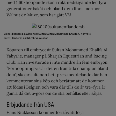
med 1,60-hoppande ston i rakt nedstigande led fyra
generationer bakåt och bland dem finns mormor
Walnut de Muze, som har gått VM.
En nöjd köpare på auktionen: Sultan Sultan Mohammed Khalifa Al Yahya’ie.
Foto:
Flanders Foal & Embryo Auction
Köparen till embryot är Sultan Mohammed Khalifa Al
Yahya’ie, manager på Sharjah Equestrian and Racing
Club. Han investerade i inte mindre än fem embryon.
”Förhoppningsvis är det en framtida champion bland
dem”, skojar sultanen i ett pressmeddelande där han
kommenterar sina köp och berättar att de kommer
att födas i Belgien och vara där tills de är tre–fyra år
gamla då det avgörs om de ska behållas eller säljas.
Erbjudande från USA
Hans Nicklasson kommer förstås att följa