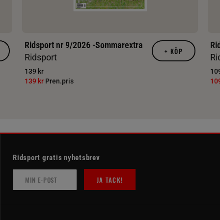
Ridsport nr 9/2026 -Sommarextra
Ri
+
KÖP
Ridsport
Ri
139 kr
109
139 kr
Pren.pris
10
Ridsport gratis nyhetsbrev
JA TACK!