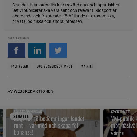
Grunden i vår journalistik är trovärdighet och opartiskhet.
Det vi publicerar ska vara sant och relevant. Ridsport är
oberoende och fristående i förhållande till ekonomiska,
privata, politiska och andra intressen.
DELA ARTIKELN
FÄLTTÄVLAN
LOUISE SVENSSON JÄHDE
WAIKIKI
AV
WEBBREDAKTIONEN
FÖLBEDÖMNINGAR
SPORTNYTT
SENAST
E
Dags för fölbedömningar landet
VM-publik k
runt – var med och skapa föl-
mot hästväl
bonanza!
6 timmar