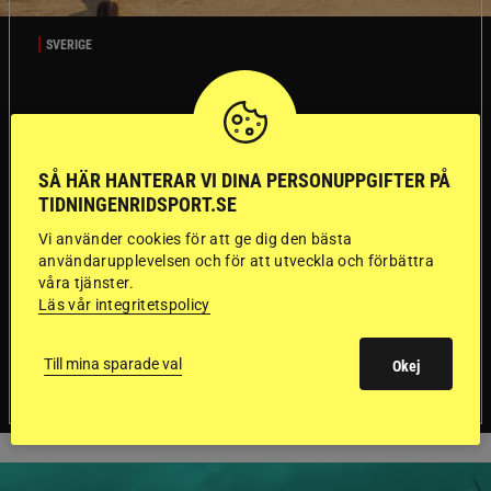
SVERIGE
Dyraste
ridhjälmarna blev
SÅ HÄR HANTERAR VI DINA PERSONUPPGIFTER PÅ
TIDNINGENRIDSPORT.SE
sämst i test
Vi använder cookies för att ge dig den bästa
användarupplevelsen och för att utveckla och förbättra
Försäkringsbolaget
Stort test av ridhjälmar
våra tjänster.
Folksam har testat 15 ridhjälmar i olika
Läs vår integritetspolicy
prisklasser för att se vilken som är den säkraste.
Det visar sig vara stor skillnad på säkerheten
mellan de olika hjälmarna – och dyrast är inte
Till mina sparade val
Okej
bäst.