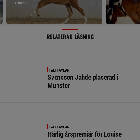
3 timmar
RELATERAD LÄSNING
FÄLTTÄVLAN
Svensson Jähde placerad i
Münster
FÄLTTÄVLAN
Härlig årspremiär för Louise