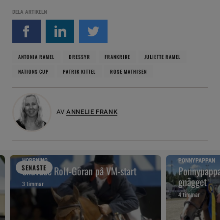
DELA ARTIKELN
ANTONIA RAMEL
DRESSYR
FRANKRIKE
JULIETTE RAMEL
NATIONS CUP
PATRIK KITTEL
ROSE MATHISEN
AV
ANNELIE FRANK
HOPPNING
PONNYPAPPAN
SENAST
E
Snuvade Rolf-Göran på VM-start
Ponnypappan
gnägget
3 timmar
4 timmar