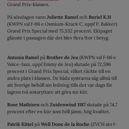
Grand Prix-klassen.
På söndagen vann
Juliette Ramel
och
Buriel K.H
(KWPN val f-06 e Osmium-Krack C, uppf P. Bakker)
Grand Prix Special med 75,532 procent. Ekipaget
glänste i passagen där det blev flera 9:or i betyg.
Antonia Ramel
på
Brother de Jeu
(KWPN val f-06 e
Voice-Jazz, uppf Emmy de Jeu) slutade på 72,596
procent i Grand Prix Special, vilket räckte till en
andra plats i klassen. De båda systrarna såg alltså till
att Sverige behöll sin ledning tills det var dags för
lagens två sistaryttare att göra sin kür.
Rose Mathisen
och
Zuidenwind 1187
slutade på 74,7
procent efter en kür som höll jämn, hög kvalitet.
Patrik Kittel
på
Well Done de la Roche
(ZVCH sto f-