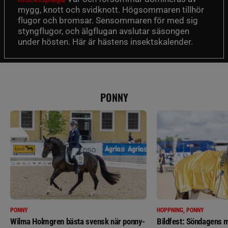
mygg, knott och svidknott. Högsommaren tillhör
flugor och bromsar. Sensommaren för med sig
styngflugor, och älgflugan avslutar säsongen
under hösten. Här är hästens insektskalender.
PONNY
PONNY
HOPPNING, PONNY
Wilma Holmgren bästa svensk när ponny-
Bildfest: Söndagens m