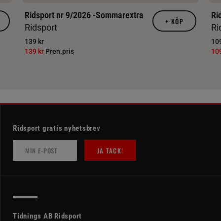
Ridsport nr 9/2026 -Sommarextra
Ri
+
KÖP
Ridsport
Ri
139 kr
109
139 kr
Pren.pris
10
Ridsport gratis nyhetsbrev
JA TACK!
Tidnings AB Ridsport