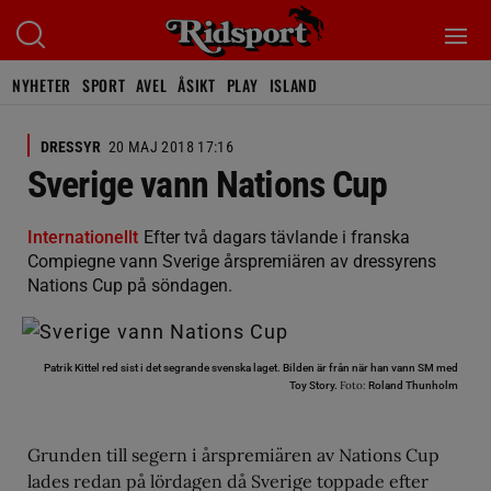
NYHETER
SPORT
AVEL
ÅSIKT
PLAY
ISLAND
DRESSYR
20 MAJ 2018 17:16
Sverige vann Nations Cup
Internationellt
Efter två dagars tävlande i franska
Compiegne vann Sverige årspremiären av dressyrens
Nations Cup på söndagen.
Patrik Kittel red sist i det segrande svenska laget. Bilden är från när han vann SM med
Foto:
Toy Story.
Roland Thunholm
Grunden till segern i årspremiären av Nations Cup
lades redan på lördagen
då Sverige toppade efter