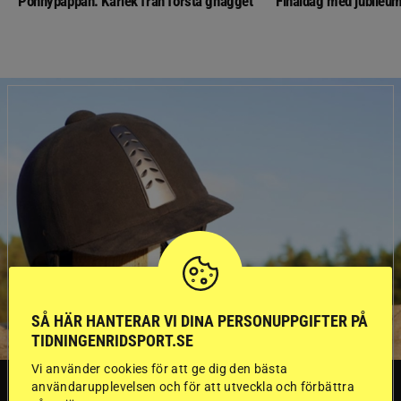
Ponnypappan: Kärlek från första gnägget
Finaldag med jubileum
SÅ HÄR HANTERAR VI DINA PERSONUPPGIFTER PÅ
TIDNINGENRIDSPORT.SE
Vi använder cookies för att ge dig den bästa
SVERIGE
användarupplevelsen och för att utveckla och förbättra