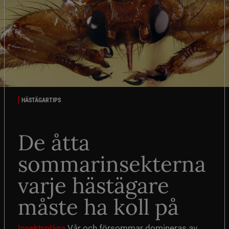
HÄSTÄGARTIPS
De åtta
sommarinsekterna
varje hästägare
måste ha koll på
Vår och försommar domineras av
Insektsplåga