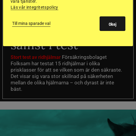
våra tjänster.
Läs vår integritetspolicy
Dyraste
Till mina sparade val
Okej
ridhjälmarna blev
sämst i test
Försäkringsbolaget
Stort test av ridhjälmar
Folksam har testat 15 ridhjälmar i olika
prisklasser för att se vilken som är den säkraste.
Det visar sig vara stor skillnad på säkerheten
mellan de olika hjälmarna – och dyrast är inte
bäst.