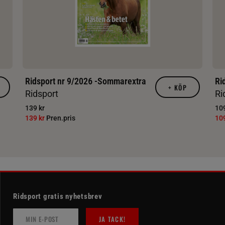
Ridsport nr 9/2026 -Sommarextra
Ri
+
KÖP
Ridsport
Ri
139 kr
109
139 kr
Pren.pris
10
Ridsport gratis nyhetsbrev
JA TACK!