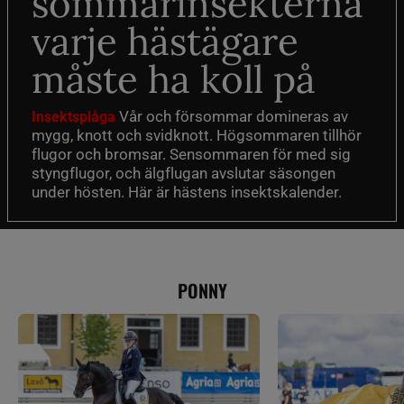
sommarinsekterna
varje hästägare
måste ha koll på
Vår och försommar domineras av
Insektsplåga
mygg, knott och svidknott. Högsommaren tillhör
flugor och bromsar. Sensommaren för med sig
styngflugor, och älgflugan avslutar säsongen
under hösten. Här är hästens insektskalender.
PONNY