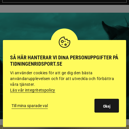
HINGSTAR ONLINE
GODKÄNDA HINGSTAR I
SÅ HÄR HANTERAR VI DINA PERSONUPPGIFTER PÅ
TIDNINGENRIDSPORT.SE
FLERA KATEGORIER MED
Vi använder cookies för att ge dig den bästa
BILDER OCH FAKTA
användarupplevelsen och för att utveckla och förbättra
våra tjänster.
Läs vår integritetspolicy
VISA ALLA HINGSTAR
Till mina sparade val
Okej