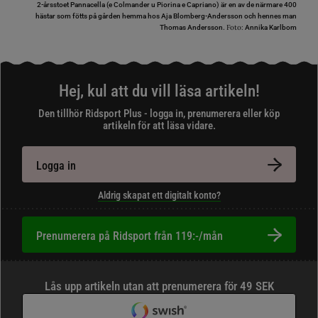
2-årsstoet Pannacella (e Colmander u Piorina e Capriano) är en av de närmare 400
hästar som fötts på gården hemma hos Aja Blomberg-Andersson och hennes man
Foto:
Thomas Andersson.
Annika Karlbom
Hej, kul att du vill läsa artikeln!
Den tillhör Ridsport Plus - logga in, prenumerera eller köp
artikeln för att läsa vidare.
Logga in
Aldrig skapat ett digitalt konto?
Prenumerera på Ridsport från 119:-/mån