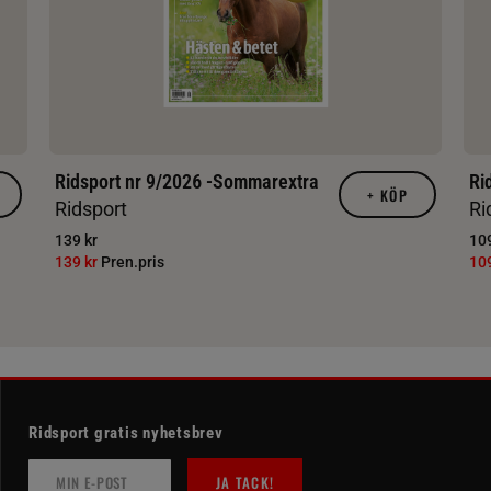
Ridsport nr 9/2026 -Sommarextra
Ri
+
KÖP
Ridsport
Ri
139 kr
109
139 kr
Pren.pris
10
Ridsport gratis nyhetsbrev
JA TACK!