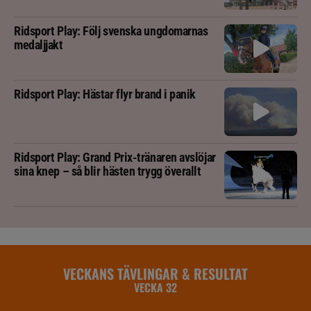
Ridsport Play: Följ svenska ungdomarnas
medaljjakt
Ridsport Play: Hästar flyr brand i panik
Ridsport Play: Grand Prix-tränaren avslöjar
sina knep – så blir hästen trygg överallt
VECKANS TÄVLINGAR & RESULTAT
VECKA 32