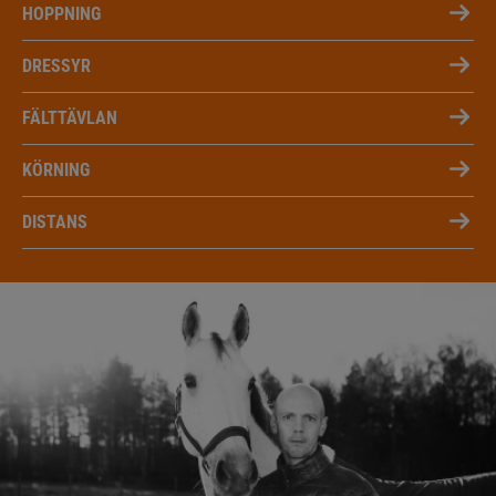
HOPPNING
DRESSYR
FÄLTTÄVLAN
KÖRNING
DISTANS