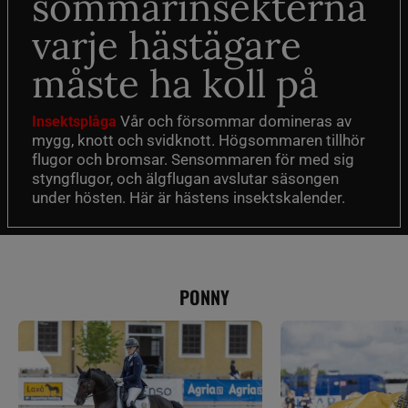
sommarinsekterna
varje hästägare
måste ha koll på
Vår och försommar domineras av
Insektsplåga
mygg, knott och svidknott. Högsommaren tillhör
flugor och bromsar. Sensommaren för med sig
styngflugor, och älgflugan avslutar säsongen
under hösten. Här är hästens insektskalender.
PONNY