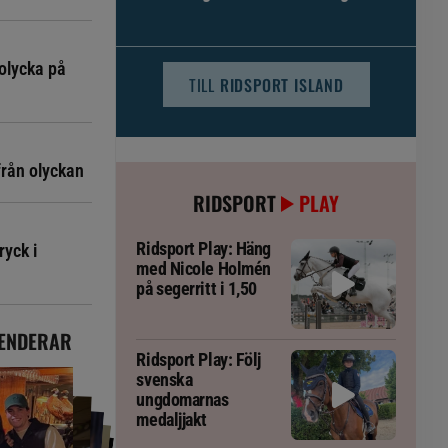
djursjukvården – häst kan omfattas
olycka på
TILL
RIDSPORT ISLAND
från olyckan
RIDSPORT
PLAY
Ridsport Play: Häng
ryck i
med Nicole Holmén
på segerritt i 1,50
ENDERAR
Ridsport Play: Följ
svenska
ungdomarnas
medaljjakt