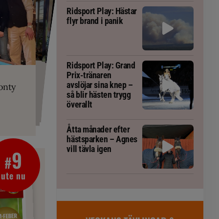
Ridsport Play: Hästar
flyr brand i panik
PLAY
Ridsport Play: Grand
RT
 Prix-tränaren
 häst blivit
ta om fång
Prix-tränaren
r är allt
gorm
avslöjar sina knep –
onty
g överallt
så blir hästen trygg
överallt
Åtta månader efter
hästsparken – Agnes
vill tävla igen
9
#
ute nu