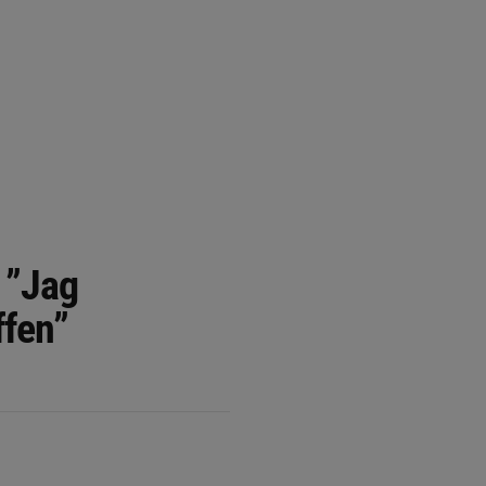
 ”Jag
ffen”