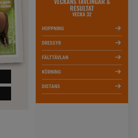
VECKANS TÄVLINGAR &
RESULTAT
VECKA 32
HOPPNING
DRESSYR
FÄLTTÄVLAN
KÖRNING
DISTANS