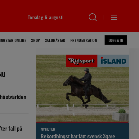
Torsdag 6 augusti
INGSTAR ONLINE
SHOP
SALUHÄSTAR
PRENUMERATION
LOGGA IN
 NU
hästvärlden
ter fall på
NYHETER
Brett politiskt stöd för förändringar i