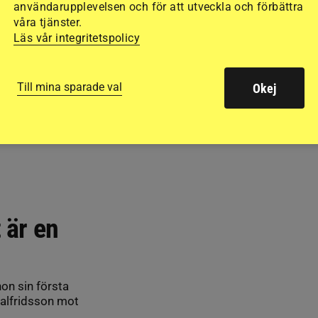
användarupplevelsen och för att utveckla och förbättra
våra tjänster.
Läs vår integritetspolicy
Till mina sparade val
Okej
 är en
n sin första
alfridsson mot