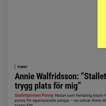
PONNY
Annie Walfridsson: ”Stallet
trygg plats för mig”
Stafettpinnen Ponny
Redan som femåring köpte ho
ponny för egensparade pengar – nu satsar Annie W
ponny-EM.