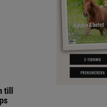
E-TIDNING
PRENUMERERA
till
ips