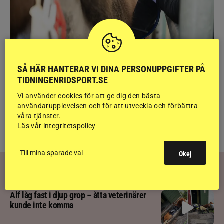
NYHETER
Brett politiskt stöd för förändringar i djursjukvården –
SÅ HÄR HANTERAR VI DINA PERSONUPPGIFTER PÅ
häst kan omfattas
TIDNINGENRIDSPORT.SE
Vi använder cookies för att ge dig den bästa
användarupplevelsen och för att utveckla och förbättra
TILL
RIDSPORT ISLAND
våra tjänster.
Läs vår integritetspolicy
Till mina sparade val
Okej
RIDSPORT
PLAY
Alf låg fast i djup grop – åtta veterinärer
kunde inte komma