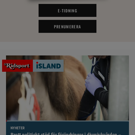
E-TIDNING
PRENUMERERA
NYHETER
Brett politiskt stöd för förändringar i djursjukvården –