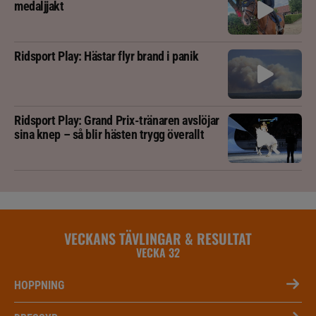
medaljjakt
Ridsport Play: Hästar flyr brand i panik
Ridsport Play: Grand Prix-tränaren avslöjar
sina knep – så blir hästen trygg överallt
VECKANS TÄVLINGAR & RESULTAT
VECKA 32
HOPPNING