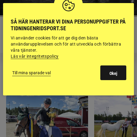
SÅ HÄR HANTERAR VI DINA PERSONUPPGIFTER PÅ
KRÖNIKA
TIDNINGENRIDSPORT.SE
Björn Svensson: ”Finns de hatade
Vi använder cookies för att ge dig den bästa
grusrutorna på riktigt?”
användarupplevelsen och för att utveckla och förbättra
våra tjänster.
Läs vår integritetspolicy
Till mina sparade val
Okej
RIDSPORT
BLOGGAR