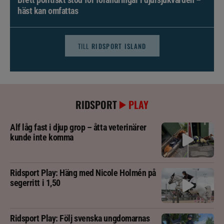
häst kan omfattas
TILL
RIDSPORT ISLAND
RIDSPORT
PLAY
Alf låg fast i djup grop – åtta veterinärer
kunde inte komma
Ridsport Play: Häng med Nicole Holmén på
segerritt i 1,50
Ridsport Play: Följ svenska ungdomarnas