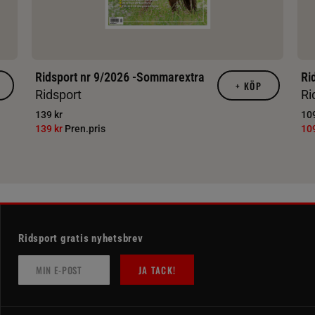
Ridsport nr 9/2026 -Sommarextra
Ri
+
KÖP
Ridsport
Ri
139 kr
109
139 kr
Pren.pris
10
Ridsport gratis nyhetsbrev
JA TACK!