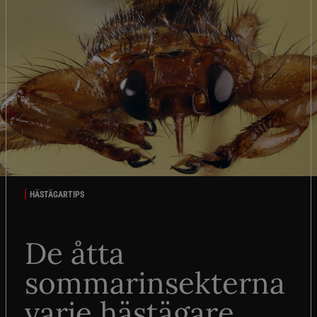
HÄSTÄGARTIPS
De åtta
sommarinsekterna
varje hästägare