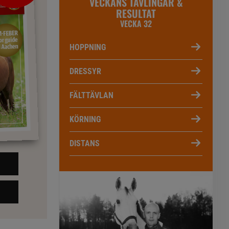
VECKANS TÄVLINGAR &
RESULTAT
VECKA 32
HOPPNING
DRESSYR
FÄLTTÄVLAN
KÖRNING
DISTANS