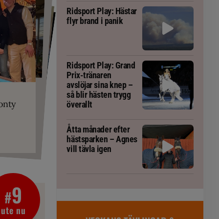
Ridsport Play: Hästar
flyr brand i panik
Ridsport Play: Grand
Prix-tränaren
PLAY
RT
avslöjar sina knep –
 Prix-tränaren
 häst blivit
r är allt
så blir hästen trygg
gorm
onty
överallt
g överallt
ta om fång
Åtta månader efter
hästsparken – Agnes
vill tävla igen
9
#
ute nu