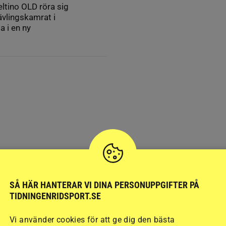
ltino OLD röra sig
tävlingskamrat i
a i en ny
SÅ HÄR HANTERAR VI DINA PERSONUPPGIFTER PÅ
TIDNINGENRIDSPORT.SE
Vi använder cookies för att ge dig den bästa