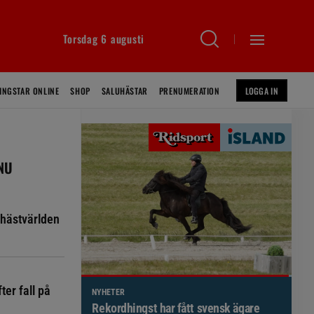
Torsdag 6 augusti
INGSTAR ONLINE
SHOP
SALUHÄSTAR
PRENUMERATION
LOGGA IN
 NU
hästvärlden
ter fall på
NYHETER
Brett politiskt stöd för förändringar i