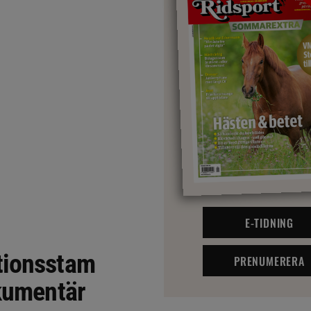
E-TIDNING
tionsstam
PRENUMERERA
okumentär