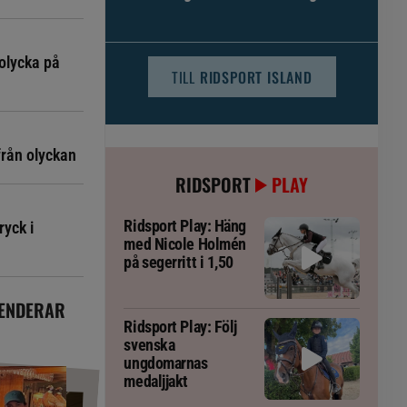
djursjukvården – häst kan omfattas
olycka på
TILL
RIDSPORT ISLAND
från olyckan
RIDSPORT
PLAY
Ridsport Play: Häng
ryck i
med Nicole Holmén
på segerritt i 1,50
ENDERAR
Ridsport Play: Följ
svenska
ungdomarnas
medaljjakt