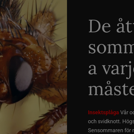
De åt
somm
a var
måste
Insektsplåga
Vår o
och svidknott. Hög
Sensommaren för me