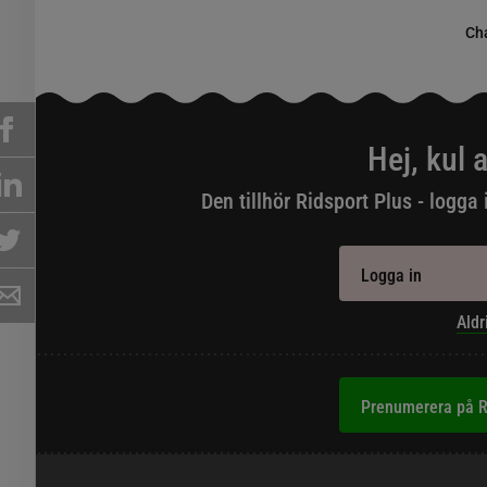
Cha
Hej, kul a
Den tillhör Ridsport Plus - logga 
Logga in
Aldr
Prenumerera på R