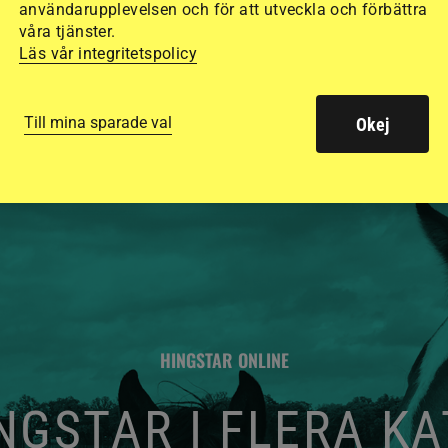
användarupplevelsen och för att utveckla och förbättra
de olika hjälmarna –
våra tjänster.
Läs vår integritetspolicy
Till mina sparade val
Okej
HINGSTAR ONLINE
GSTAR I FLERA K