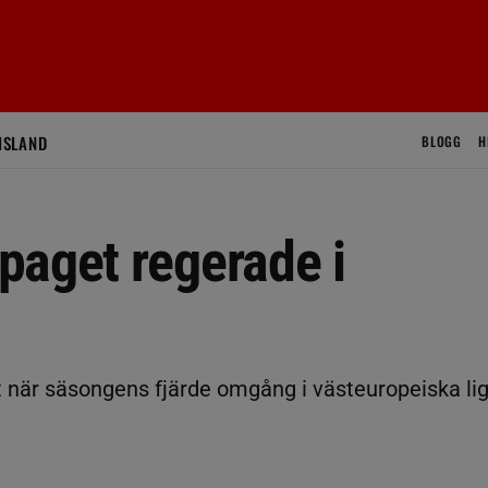
ISLAND
BLOGG
H
paget regerade i
st när säsongens fjärde omgång i västeuropeiska li