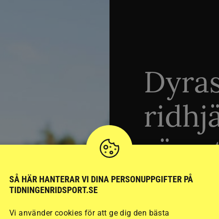
Dyra
ridhj
sämst
SÅ HÄR HANTERAR VI DINA PERSONUPPGIFTER PÅ
Stort test av ridhj
TIDNINGENRIDSPORT.SE
15 ridhjälmar i olik
Vi använder cookies för att ge dig den bästa
säkraste. Det visar