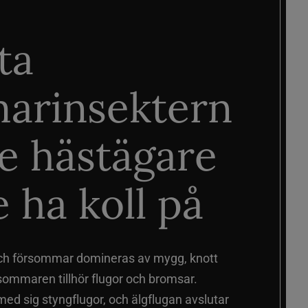
ta
arinsektern
je hästägare
 ha koll på
ch försommar domineras av mygg, knott
sommaren tillhör flugor och bromsar.
d sig styngflugor, och älgflugan avslutar