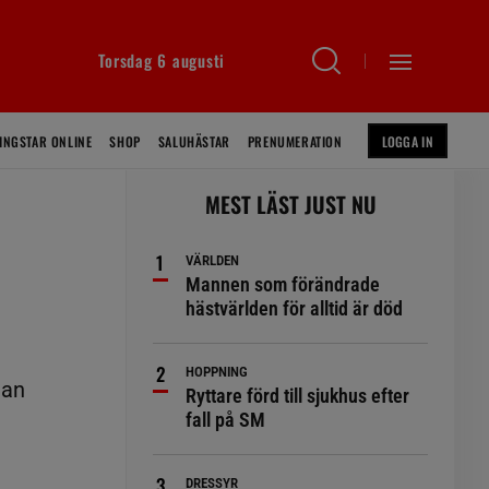
Torsdag 6 augusti
INGSTAR ONLINE
SHOP
SALUHÄSTAR
PRENUMERATION
LOGGA IN
MEST LÄST JUST NU
VÄRLDEN
Mannen som förändrade
hästvärlden för alltid är död
HOPPNING
gan
Ryttare förd till sjukhus efter
fall på SM
DRESSYR