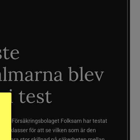
ste
älmarna blev
 i test
älmar
Försäkringsbolaget Folksam har testat
a prisklasser för att se vilken som är den
 sig vara stor skillnad på säkerheten mellan