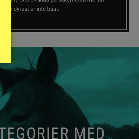
 och dyrast är inte bäst.
ATEGORIER MED