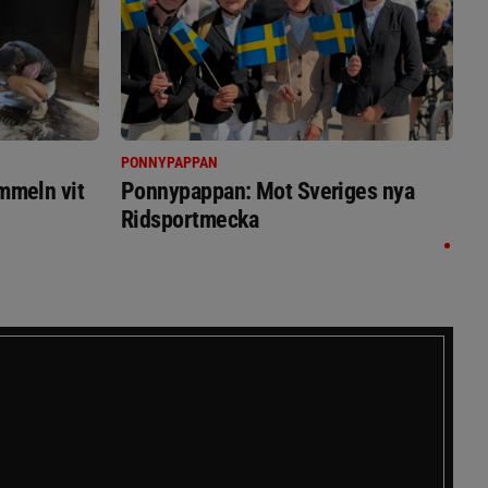
PONNYPAPPAN
immeln vit
Ponnypappan: Mot Sveriges nya
Ridsportmecka