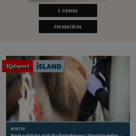
E-TIDNING
PRENUMERERA
NYHETER
Brett politiskt stöd för förändringar i djursjukvården –