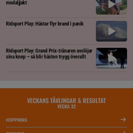
medaljjakt
Ridsport Play: Hästar flyr brand i panik
Ridsport Play: Grand Prix-tränaren avslöjar
sina knep – så blir hästen trygg överallt
VECKANS TÄVLINGAR & RESULTAT
VECKA 32
HOPPNING