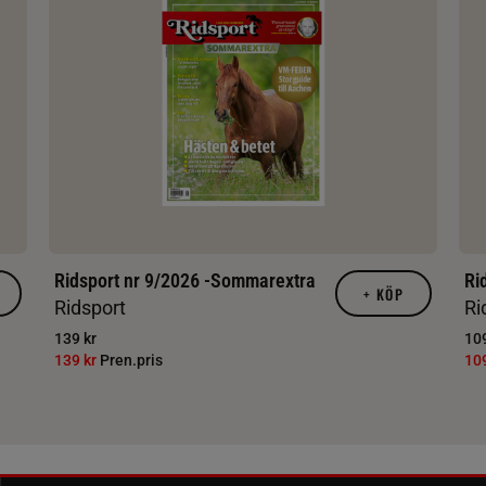
Ridsport nr 9/2026 -Sommarextra
Ri
+
KÖP
Ridsport
Ri
139 kr
109
139 kr
Pren.pris
10