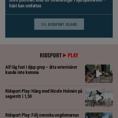
häst kan omfattas
TILL
RIDSPORT ISLAND
RIDSPORT
PLAY
Alf låg fast i djup grop – åtta veterinärer
kunde inte komma
Ridsport Play: Häng med Nicole Holmén på
segerritt i 1,50
Ridsport Play: Följ svenska ungdomarnas