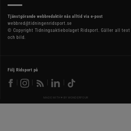
Tjänstgörande webbredaktör nås alltid via e-post
webbred@tidningenridsport.se
© Copyright Tidningsaktiebolaget Ridsport. Gäller all text
och bild.
Följ Ridsport på
MADE WITH ♥ BY
WONDERFOUR