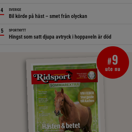
SVERIGE
Bil körde på häst – smet från olyckan
SPORTNYTT
Hingst som satt djupa avtryck i hoppaveln är död
9
#
ute nu