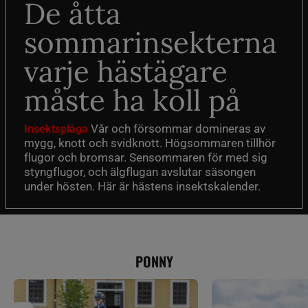
De åtta
sommarinsekterna
varje hästägare
måste ha koll på
Vår och försommar domineras av
Insektsplåga
mygg, knott och svidknott. Högsommaren tillhör
flugor och bromsar. Sensommaren för med sig
styngflugor, och älgflugan avslutar säsongen
under hösten. Här är hästens insektskalender.
PONNY