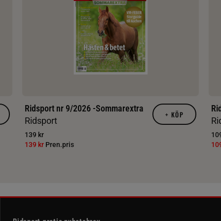
Ridsport nr 9/2026 -Sommarextra
Ri
+
KÖP
Ridsport
Ri
139 kr
109
139 kr
Pren.pris
10