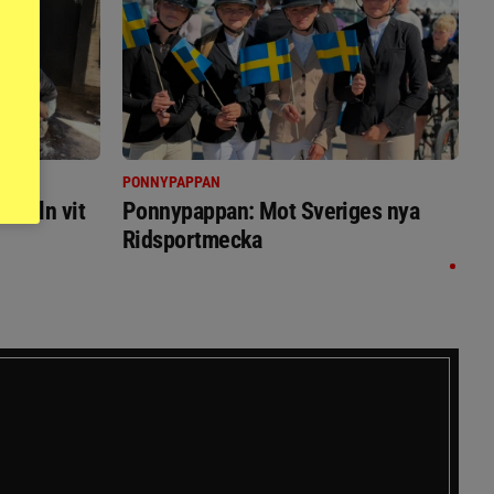
PONNYPAPPAN
immeln vit
Ponnypappan: Mot Sveriges nya
Ridsportmecka