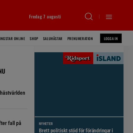
Fredag 7 augusti
INGSTAR ONLINE
SHOP
SALUHÄSTAR
PRENUMERATION
LOGGA IN
 NU
hästvärlden
ter fall på
NYHETER
Brett politiskt stöd för förändringar i