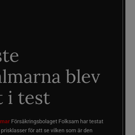
ste
älmarna blev
 i test
älmar
Försäkringsbolaget Folksam har testat
a prisklasser för att se vilken som är den