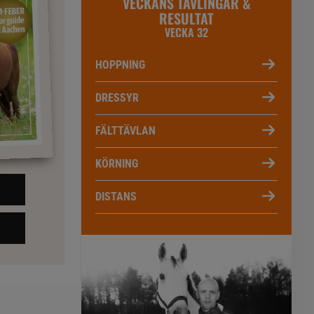
VECKANS TÄVLINGAR &
RESULTAT
VECKA 32
HOPPNING
DRESSYR
FÄLTTÄVLAN
KÖRNING
DISTANS