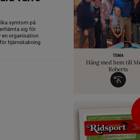
olika symtom på
terhämta sig för
v en organisation
för hjärnskakning
RIDSPORT 
VETERINÄ
TEMA
Ridsport Play: Grand
TEMA
Så märker du om din
Allt du behöver ve
VM-febern stiger – hä
TEMA
biten av hug
Häng med hem till M
inför Aachen
avslöjar sina knep – så blir hästen tryg
Roberts