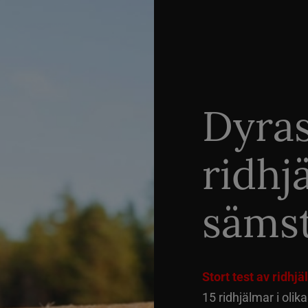
Dyra
ridhj
sämst
Stort test av ridhj
15 ridhjälmar i olik