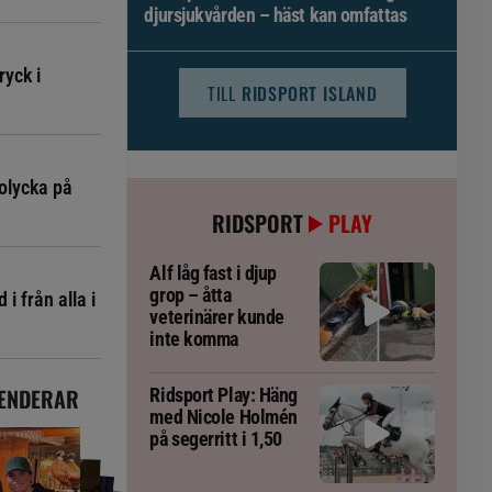
djursjukvården – häst kan omfattas
ryck i
TILL
RIDSPORT ISLAND
olycka på
RIDSPORT
PLAY
Alf låg fast i djup
grop – åtta
i från alla i
veterinärer kunde
inte komma
ENDERAR
Ridsport Play: Häng
med Nicole Holmén
på segerritt i 1,50