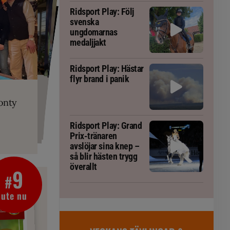
Ridsport Play: Följ
svenska
ungdomarnas
medaljjakt
Ridsport Play: Hästar
flyr brand i panik
PLAY
RT
 Prix-tränaren
 häst blivit
ta om fång
r är allt
gorm
onty
g överallt
Ridsport Play: Grand
Prix-tränaren
avslöjar sina knep –
så blir hästen trygg
överallt
9
#
ute nu