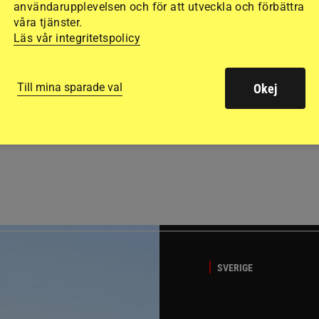
användarupplevelsen och för att utveckla och förbättra
våra tjänster.
Läs vår integritetspolicy
Till mina sparade val
Okej
GÄSTBLOGGEN
t på helgens utställning
Bästa tipsen för att få sk
SVERIGE