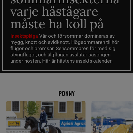
varje hästägare
måste ha koll på
Vår och försommar domineras av
Insektsplåga
mygg, knott och svidknott. Högsommaren tillhör
flugor och bromsar. Sensommaren för med sig
styngflugor, och älgflugan avslutar säsongen
under hösten. Här är hästens insektskalender.
PONNY