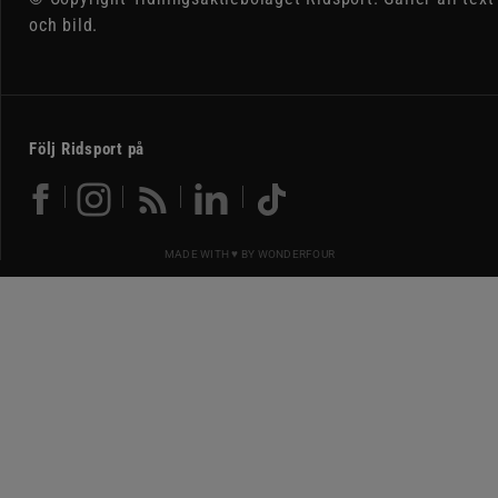
och bild.
Följ Ridsport på
MADE WITH ♥ BY
WONDERFOUR