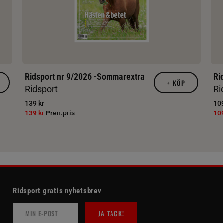
Ridsport nr 9/2026 -Sommarextra
Ri
+
KÖP
Ridsport
Ri
139 kr
109
139 kr
Pren.pris
10
Ridsport gratis nyhetsbrev
JA TACK!