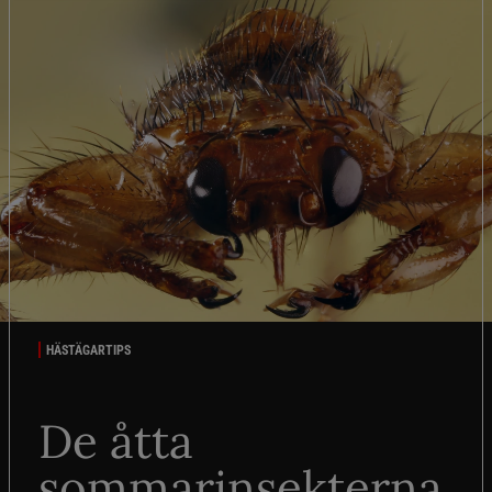
HÄSTÄGARTIPS
De åtta
sommarinsekterna