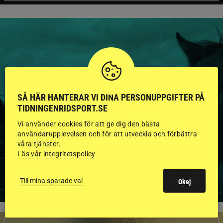
HINGSTAR ONLINE
GODKÄNDA HINGSTAR I
SÅ HÄR HANTERAR VI DINA PERSONUPPGIFTER PÅ
TIDNINGENRIDSPORT.SE
FLERA KATEGORIER MED
Vi använder cookies för att ge dig den bästa
BILDER OCH FAKTA
användarupplevelsen och för att utveckla och förbättra
våra tjänster.
Läs vår integritetspolicy
VISA ALLA HINGSTAR
Till mina sparade val
Okej