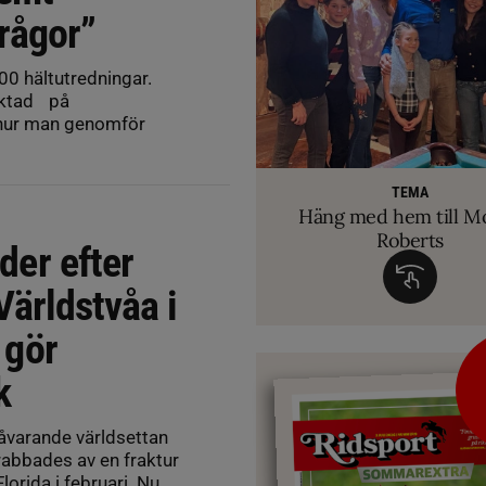
frågor”
00 hältutredningar.
riktad på
 hur man genomför
RIDSPORT 
VETERINÄ
TEMA
Ridsport Play: Grand
TEMA
Så märker du om din
Allt du behöver ve
VM-febern stiger – hä
TEMA
biten av hug
Häng med hem till M
inför Aachen
avslöjar sina knep – så blir hästen tryg
Roberts
der efter
Världstvåa i
 gör
k
varande världsettan
rabbades av en fraktur
Florida i februari. Nu