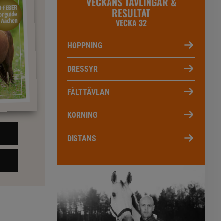
VECKANS TÄVLINGAR &
RESULTAT
VECKA 32
HOPPNING
DRESSYR
FÄLTTÄVLAN
KÖRNING
DISTANS