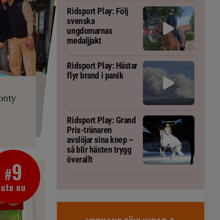
Ridsport Play: Följ
svenska
ungdomarnas
medaljjakt
Ridsport Play: Hästar
flyr brand i panik
PLAY
RT
 Prix-tränaren
 häst blivit
ta om fång
r är allt
gorm
onty
g överallt
Ridsport Play: Grand
Prix-tränaren
avslöjar sina knep –
så blir hästen trygg
överallt
9
#
ute nu