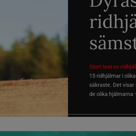
Dyra
ridhj
sämst
Stort test av ridhj
15 ridhjälmar i olik
säkraste. Det visar
de olika hjälmarna –