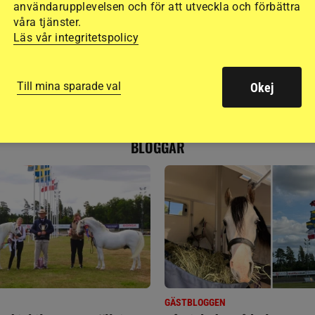
h en dröm om Grand
användarupplevelsen och för att utveckla och förbättra
a.
våra tjänster.
Läs vår integritetspolicy
Till mina sparade val
Okej
RIDSPORT
BLOGGAR
GÄSTBLOGGEN