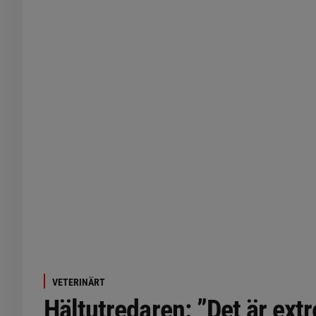
VETERINÄRT
Hältutredaren: ”Det är ext