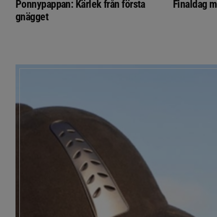
Ponnypappan: Kärlek från första
Finaldag m
gnägget