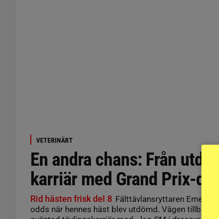
VETERINÄRT
En andra chans: Från utdöm
karriär med Grand Prix-d
Rid hästen frisk del 8
Fälttävlansryttaren Emeli Al
odds när hennes häst blev utdömd. Vägen tillbaka l