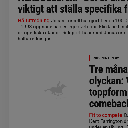
viktigt att ställa specifika 
Hältutredning
Jonas Tornell har gjort fler än 100 0
1998 öppnade han en egen veterinärklinik helt in
ortopediska skador. Ridsport talar med Jonas om
hältutredningar.
RIDSPORT PLAY
Tre måna
olyckan: 
toppform
comebac
Fit to compete
Då
Kent Farrington d
under en tävling i 