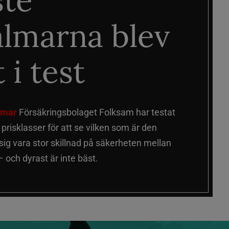
ste
älmarna blev
 i test
älmar
Försäkringsbolaget Folksam har testat
a prisklasser för att se vilken som är den
 sig vara stor skillnad på säkerheten mellan
 och dyrast är inte bäst.