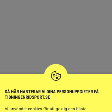
d till
römmar
SÅ HÄR HANTERAR VI DINA PERSONUPPGIFTER PÅ
TIDNINGENRIDSPORT.SE
m trotsade dystra
edde till en ny
Vi använder cookies för att ge dig den bästa