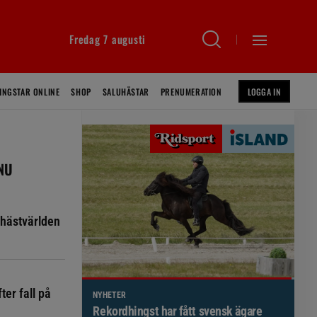
Fredag 7 augusti
INGSTAR ONLINE
SHOP
SALUHÄSTAR
PRENUMERATION
LOGGA IN
 NU
hästvärlden
ter fall på
NYHETER
Brett politiskt stöd för förändringar i