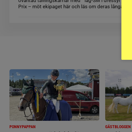
oväntad tävlingskarriär med lag-SM i dressyr oc
Prix – möt ekipaget här och läs om deras långa res
PONNYPAPPAN
GÄSTBLOGGEN