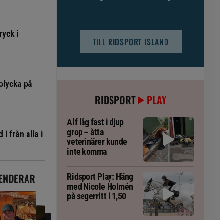
djursjukvården – häst kan omfattas
ryck i
TILL
RIDSPORT ISLAND
olycka på
RIDSPORT
PLAY
Alf låg fast i djup
grop – åtta
i från alla i
veterinärer kunde
inte komma
ENDERAR
Ridsport Play: Häng
med Nicole Holmén
på segerritt i 1,50