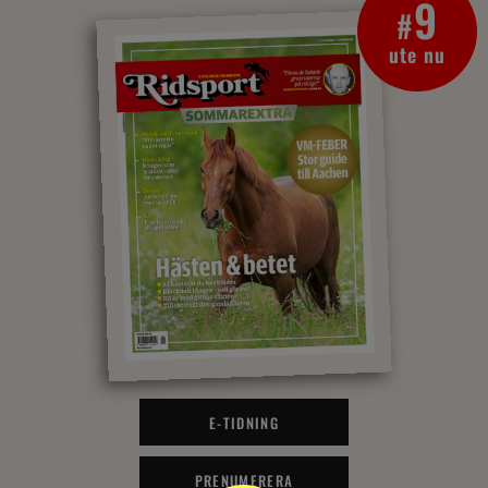
9
#
ute nu
E-TIDNING
PRENUMERERA