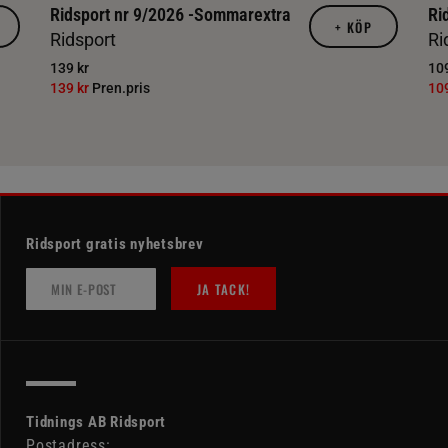
Ridsport nr 9/2026 -Sommarextra
Ri
+
KÖP
Ridsport
Ri
139 kr
109
139 kr
Pren.pris
10
Ridsport gratis nyhetsbrev
JA TACK!
Tidnings AB Ridsport
Postadress: