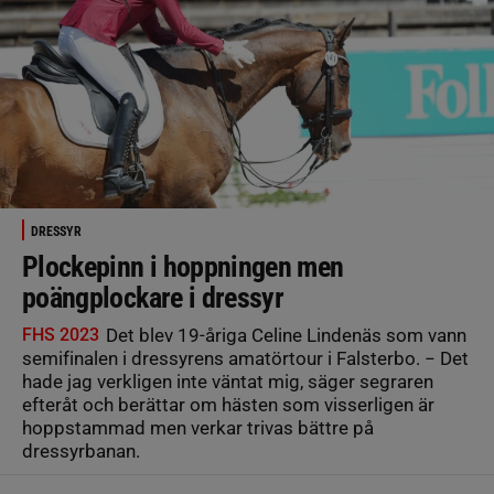
DRESSYR
Plockepinn i hoppningen men
poängplockare i dressyr
FHS 2023
Det blev 19-åriga Celine Lindenäs som vann
semifinalen i dressyrens amatörtour i Falsterbo. − Det
hade jag verkligen inte väntat mig, säger segraren
efteråt och berättar om hästen som visserligen är
hoppstammad men verkar trivas bättre på
dressyrbanan.