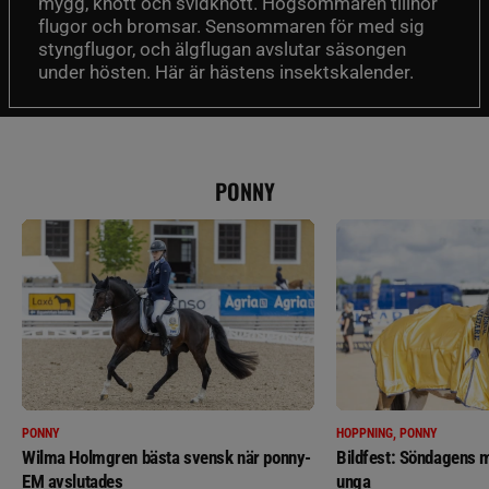
mygg, knott och svidknott. Högsommaren tillhör
flugor och bromsar. Sensommaren för med sig
styngflugor, och älgflugan avslutar säsongen
under hösten. Här är hästens insektskalender.
PONNY
PONNY
HOPPNING, PONNY
Wilma Holmgren bästa svensk när ponny-
Bildfest: Söndagens m
EM avslutades
unga