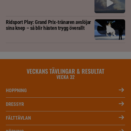
Ridsport Play: Grand Prix-tränaren avslöjar
sina knep – så blir hästen trygg överallt
VECKANS TÄVLINGAR & RESULTAT
VECKA 32
HOPPNING
DRESSYR
FÄLTTÄVLAN