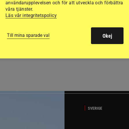
användarupplevelsen och för att utveckla och förbättra
våra tjänster.
Läs vår integritetspolicy
Till mina sparade val
Okej
GÄSTBLOGGEN
ed jubileumsutställning
Så gick det på helgens ut
SVERIGE