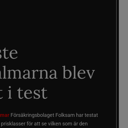
ste
älmarna blev
 i test
älmar
Försäkringsbolaget Folksam har testat
a prisklasser för att se vilken som är den