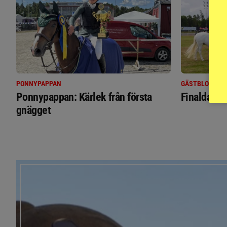
PONNYPAPPAN
GÄSTBLOGGEN
Ponnypappan: Kärlek från första
Finaldag m
gnägget