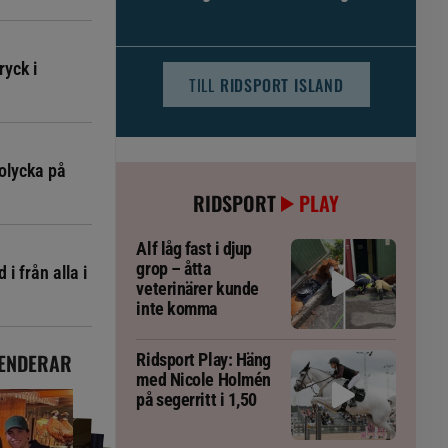
djursjukvården – häst kan omfattas
ryck i
TILL
RIDSPORT ISLAND
olycka på
RIDSPORT
PLAY
Alf låg fast i djup
grop – åtta
i från alla i
veterinärer kunde
inte komma
ENDERAR
Ridsport Play: Häng
med Nicole Holmén
på segerritt i 1,50