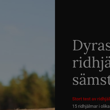
Dyra
ridhj
sämst
Stort test av ridhj
15 ridhjälmar i olik