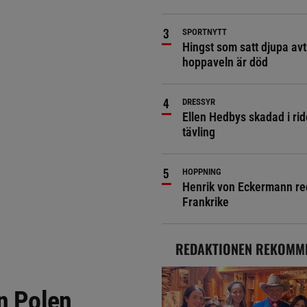
SPORTNYTT
Hingst som satt djupa avt
hoppaveln är död
DRESSYR
Ellen Hedbys skadad i rid
tävling
HOPPNING
Henrik von Eckermann red 
Frankrike
REDAKTIONEN REKOMM
ån Polen