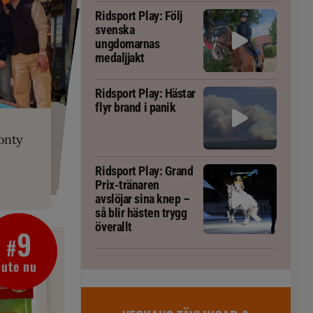
Ridsport Play: Följ
svenska
ungdomarnas
medaljjakt
Ridsport Play: Hästar
flyr brand i panik
PLAY
RT
 Prix-tränaren
 häst blivit
ta om fång
r är allt
gorm
onty
g överallt
Ridsport Play: Grand
Prix-tränaren
avslöjar sina knep –
så blir hästen trygg
överallt
9
#
ute nu