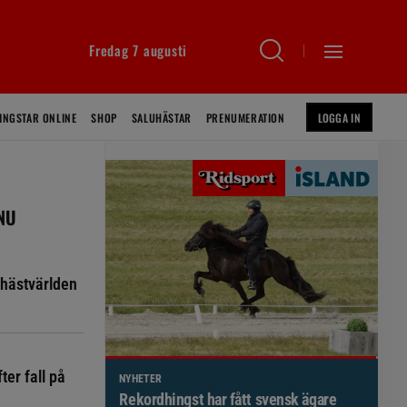
Fredag 7 augusti
INGSTAR ONLINE
SHOP
SALUHÄSTAR
PRENUMERATION
LOGGA IN
 NU
hästvärlden
ter fall på
NYHETER
Brett politiskt stöd för förändringar i