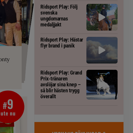
Ridsport Play: Följ
svenska
ungdomarnas
medaljjakt
Ridsport Play: Hästar
flyr brand i panik
PLAY
RT
 Prix-tränaren
 häst blivit
ta om fång
r är allt
gorm
onty
g överallt
Ridsport Play: Grand
Prix-tränaren
avslöjar sina knep –
så blir hästen trygg
överallt
9
#
ute nu