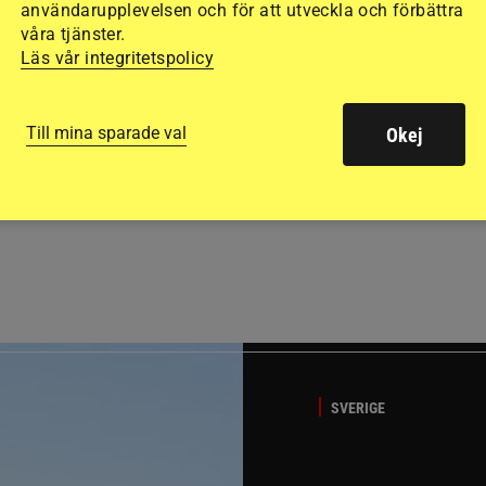
användarupplevelsen och för att utveckla och förbättra
våra tjänster.
Läs vår integritetspolicy
Till mina sparade val
Okej
GÄSTBLOGGEN
ed jubileumsutställning
Så gick det på helgens ut
SVERIGE