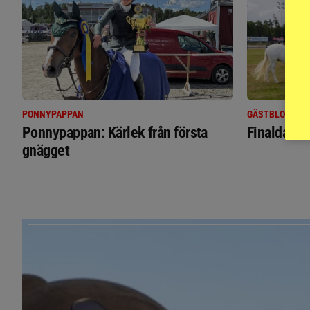
PONNYPAPPAN
GÄSTBLOGGEN
Ponnypappan: Kärlek från första
Finaldag m
gnägget