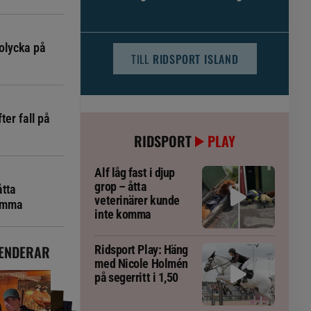
djursjukvården – häst kan omfattas
olycka på
TILL
RIDSPORT ISLAND
ter fall på
RIDSPORT
PLAY
Alf låg fast i djup
grop – åtta
åtta
veterinärer kunde
komma
inte komma
ENDERAR
Ridsport Play: Häng
med Nicole Holmén
på segerritt i 1,50