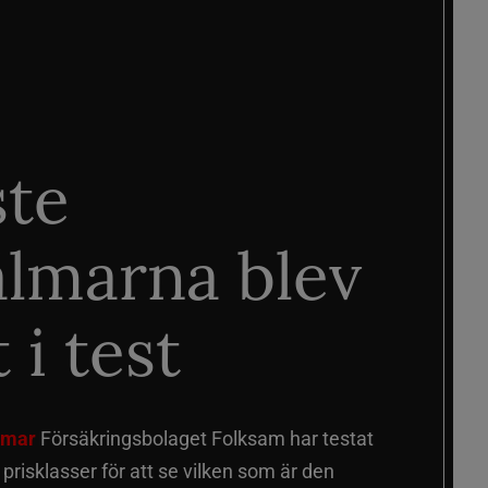
ste
älmarna blev
 i test
älmar
Försäkringsbolaget Folksam har testat
a prisklasser för att se vilken som är den