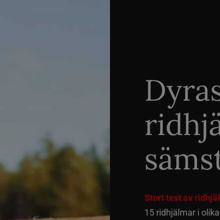
Dyra
ridhj
sämst
Stort test av ridhj
15 ridhjälmar i olik