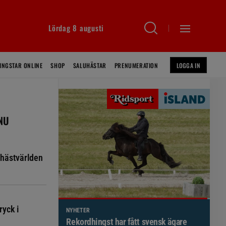
Lördag 8 augusti
INGSTAR ONLINE
SHOP
SALUHÄSTAR
PRENUMERATION
LOGGA IN
 NU
hästvärlden
ryck i
NYHETER
Brett politiskt stöd för förändringar i