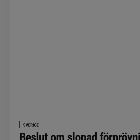
SVERIGE
Beslut om slopad förprövn