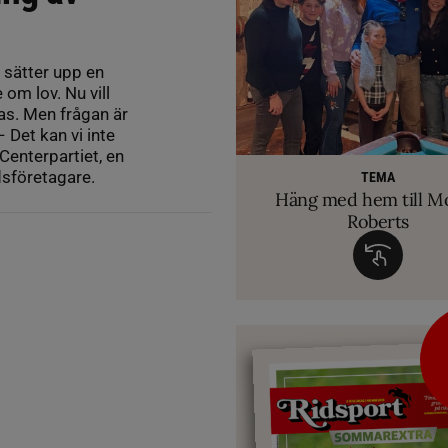
 sätter upp en
om lov. Nu vill
as. Men frågan är
Det kan vi inte
RIDSPORT 
Centerpartiet, en
VETERINÄ
TEMA
Ridsport Play: Grand
TEMA
Så märker du om din
Allt du behöver ve
dsföretagare.
VM-febern stiger – hä
TEMA
biten av hug
Häng med hem till M
inför Aachen
avslöjar sina knep – så blir hästen tryg
Roberts