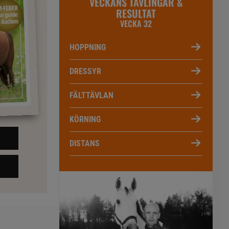
VECKANS TÄVLINGAR &
RESULTAT
VECKA 32
HOPPNING
DRESSYR
FÄLTTÄVLAN
KÖRNING
DISTANS