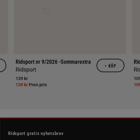
Ridsport nr 9/2026 -Sommarextra
Ri
+
KÖP
Ridsport
Ri
139 kr
109
139 kr
Pren.pris
10
Ridsport gratis nyhetsbrev