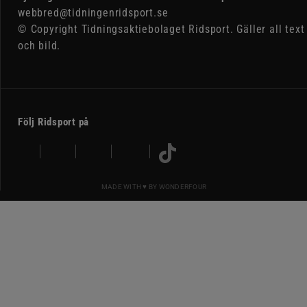
webbred@tidningenridsport.se
© Copyright Tidningsaktiebolaget Ridsport. Gäller all text
och bild.
Följ Ridsport på
MADE WITH ♥ BY
WONDERFOUR