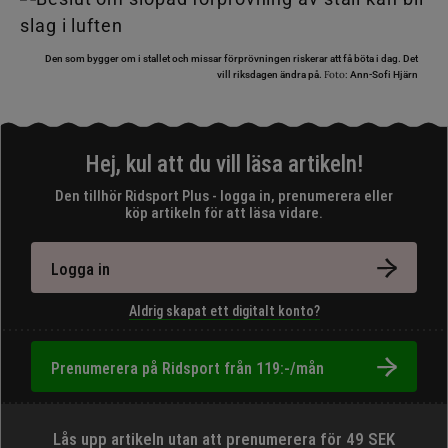
Den som bygger om i stallet och missar förprövningen riskerar att få böta i dag. Det
Foto:
vill riksdagen ändra på.
Ann-Sofi Hjärn
Hej, kul att du vill läsa artikeln!
Den tillhör Ridsport Plus - logga in, prenumerera eller
köp artikeln för att läsa vidare.
Logga in
Aldrig skapat ett digitalt konto?
Prenumerera på Ridsport från 119:-/mån