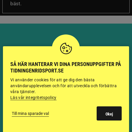
bäst.
HINGSTAR ONLINE
SÅ HÄR HANTERAR VI DINA PERSONUPPGIFTER PÅ
GODKÄNDA HINGSTAR I
TIDNINGENRIDSPORT.SE
FLERA KATEGORIER MED
Vi använder cookies för att ge dig den bästa
användarupplevelsen och för att utveckla och förbättra
BILDER OCH FAKTA
våra tjänster.
Läs vår integritetspolicy
Till mina sparade val
VISA ALLA HINGSTAR
Okej