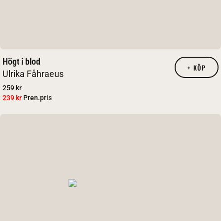
Högt i blod
+
KÖP
Ulrika Fåhraeus
259 kr
239 kr
Pren.pris