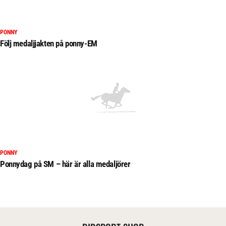
PONNY
Följ medaljjakten på ponny-EM
PONNY
Ponnydag på SM – här är alla medaljörer