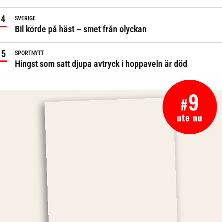
SVERIGE
Bil körde på häst – smet från olyckan
SPORTNYTT
Hingst som satt djupa avtryck i hoppaveln är död
9
#
ute nu