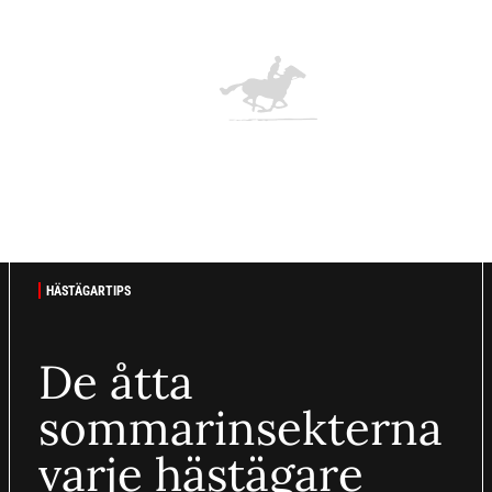
HÄSTÄGARTIPS
De åtta
sommarinsekterna
varje hästägare