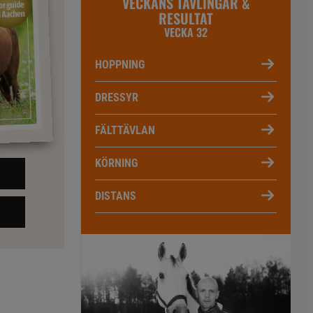
VECKANS TÄVLINGAR &
RESULTAT
VECKA 32
HOPPNING
DRESSYR
FÄLTTÄVLAN
KÖRNING
DISTANS