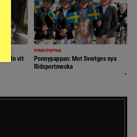
PONNYPAPPAN
immeln vit
Ponnypappan: Mot Sveriges nya
Ridsportmecka