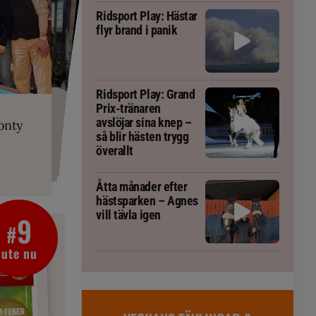
Ridsport Play: Hästar
flyr brand i panik
PLAY
Ridsport Play: Grand
RT
 Prix-tränaren
 häst blivit
ta om fång
Prix-tränaren
r är allt
gorm
avslöjar sina knep –
onty
g överallt
så blir hästen trygg
överallt
Åtta månader efter
hästsparken – Agnes
vill tävla igen
9
#
ute nu