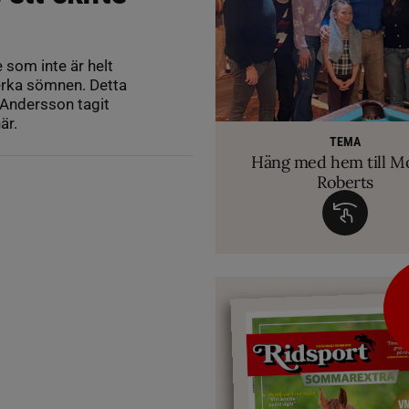
som inte är helt
verka sömnen. Detta
 Andersson tagit
RIDSPORT 
är.
VETERINÄ
TEMA
Ridsport Play: Grand
TEMA
Så märker du om din
Allt du behöver ve
VM-febern stiger – hä
TEMA
biten av hug
Häng med hem till M
inför Aachen
avslöjar sina knep – så blir hästen tryg
Roberts