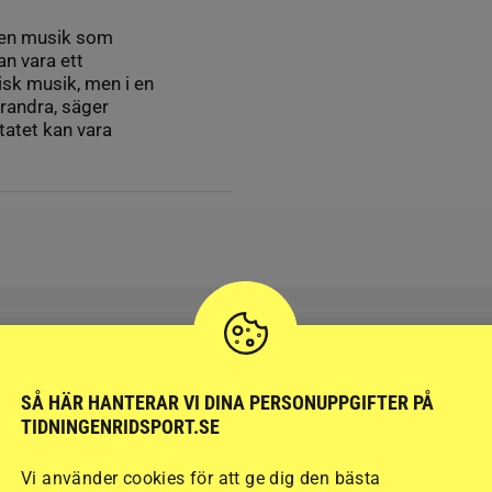
lken musik som
n vara ett
isk musik, men i en
arandra, säger
tatet kan vara
SÅ HÄR HANTERAR VI DINA PERSONUPPGIFTER PÅ
RIDSPORT
BLOGGAR
TIDNINGENRIDSPORT.SE
Vi använder cookies för att ge dig den bästa