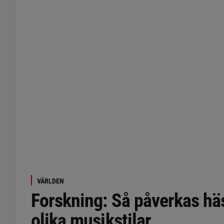
VÄRLDEN
Forskning: Så påverkas hä
olika musikstilar