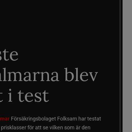
ste
älmarna blev
 i test
älmar
Försäkringsbolaget Folksam har testat
a prisklasser för att se vilken som är den