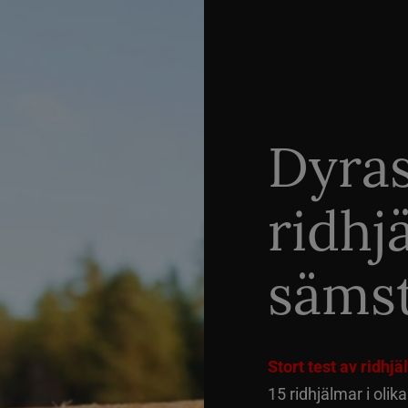
Dyra
ridhj
sämst
Stort test av ridhj
15 ridhjälmar i olik