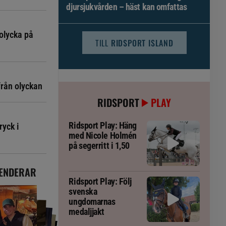
djursjukvården – häst kan omfattas
olycka på
TILL
RIDSPORT ISLAND
från olyckan
RIDSPORT
PLAY
Ridsport Play: Häng
ryck i
med Nicole Holmén
på segerritt i 1,50
ENDERAR
Ridsport Play: Följ
svenska
ungdomarnas
medaljjakt