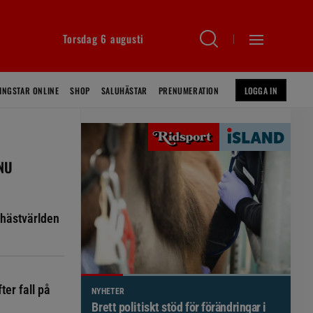
Torsdag 6 augusti
INGSTAR ONLINE
SHOP
SALUHÄSTAR
PRENUMERATION
LOGGA IN
 NU
hästvärlden
ter fall på
NYHETER
Brett politiskt stöd för förändringar i