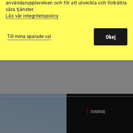
användarupplevelsen och för att utveckla och förbättra
våra tjänster.
Läs vår integritetspolicy
Till mina sparade val
Okej
GÄSTBLOGGEN
t på helgens utställning
Bästa tipsen för att få sk
SVERIGE