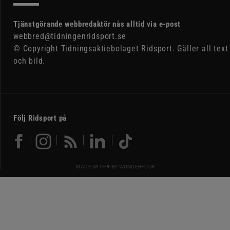
Tjänstgörande webbredaktör nås alltid via e-post
webbred@tidningenridsport.se
© Copyright Tidningsaktiebolaget Ridsport. Gäller all text
och bild.
Följ Ridsport på
MADE WITH ♥ BY
WONDERFOUR