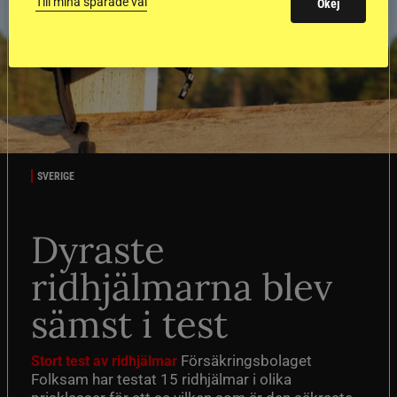
Till mina sparade val
Okej
SVERIGE
Dyraste
ridhjälmarna blev
sämst i test
Försäkringsbolaget
Stort test av ridhjälmar
Folksam har testat 15 ridhjälmar i olika