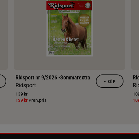
Ridsport nr 9/2026 -Sommarextra
Ri
+
KÖP
Ridsport
Ri
139 kr
109
139 kr
Pren.pris
10