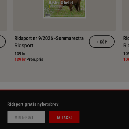
Ridsport nr 9/2026 -Sommarextra
Ri
+
KÖP
Ridsport
Ri
139 kr
109
139 kr
Pren.pris
10
Ridsport gratis nyhetsbrev
JA TACK!