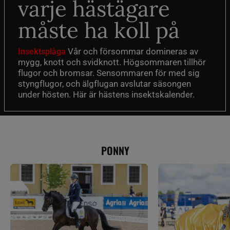
varje hästägare
måste ha koll på
Vår och försommar domineras av
Insektsplåga
mygg, knott och svidknott. Högsommaren tillhör
flugor och bromsar. Sensommaren för med sig
styngflugor, och älgflugan avslutar säsongen
under hösten. Här är hästens insektskalender.
PONNY