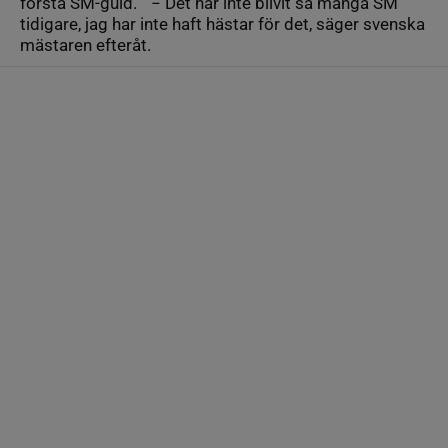
första SM-guld. − Det har inte blivit så många SM
tidigare, jag har inte haft hästar för det, säger svenska
mästaren efteråt.