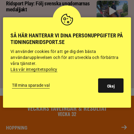
Ridsport Play: Följ svenska ungdomarnas
medaljjakt
Ridsport Play: Hästar flyr brand i panik
SÅ HÄR HANTERAR VI DINA PERSONUPPGIFTER PÅ
TIDNINGENRIDSPORT.SE
Vi använder cookies för att ge dig den bästa
Ridsport Play: Grand Prix-tränaren avslöjar
användarupplevelsen och för att utveckla och förbättra
sina knep – så blir hästen trygg överallt
våra tjänster.
Läs vår integritetspolicy
Till mina sparade val
Okej
VECKANS TÄVLINGAR & RESULTAT
VECKA 32
HOPPNING