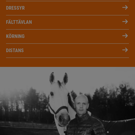
DRESSYR
FÄLTTÄVLAN
KÖRNING
DISTANS