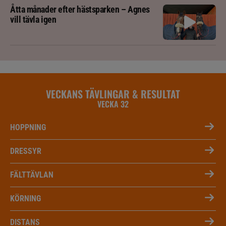
Åtta månader efter hästsparken – Agnes
vill tävla igen
VECKANS TÄVLINGAR & RESULTAT
VECKA 32
HOPPNING
DRESSYR
FÄLTTÄVLAN
KÖRNING
DISTANS