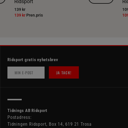
Ridsport
Ri
139 kr
109
139 kr
Pren.pris
10
Ridsport gratis nyhetsbrev
JA TACK!
Tidnings AB Ridsport
Postadress:
Tidningen Ridsport, Box 14, 619 21 Trosa