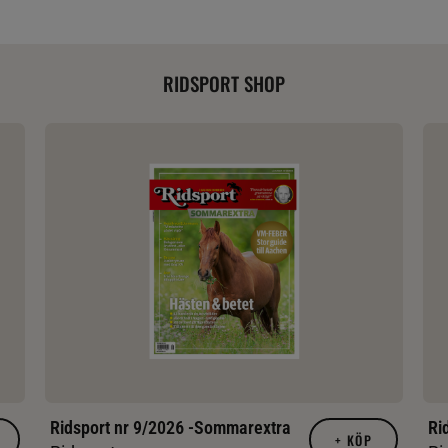
RIDSPORT SHOP
Ridsport nr 9/2026 -Sommarextra
Ri
+
KÖP