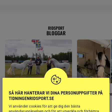
RIDSPORT
BLOGGAR
GÄSTBLOGGEN
GÄSTBLOGGEN
SÅ HÄR HANTERAR VI DINA PERSONUPPGIFTER PÅ
Finaldag med jubileumsutställning
Så gick det på helgens
TIDNINGENRIDSPORT.SE
Vi använder cookies för att ge dig den bästa
användarupplevelsen och för att utveckla och förbättra