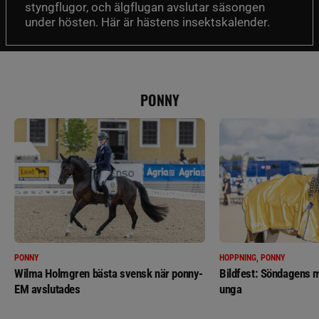
styngflugor, och älgflugan avslutar säsongen
under hösten. Här är hästens insektskalender.
PONNY
PONNY
HOPPNING, PONNY
Wilma Holmgren bästa svensk när ponny-
Bildfest: Söndagens m
EM avslutades
unga