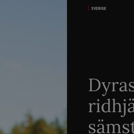
SVERIGE
Dyra
ridhj
sämst