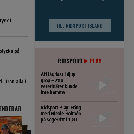
djursjukvården – häst kan omfattas
ryck i
TILL
RIDSPORT ISLAND
olycka på
RIDSPORT
PLAY
Alf låg fast i djup
grop – åtta
i från alla i
veterinärer kunde
inte komma
ENDERAR
Ridsport Play: Häng
med Nicole Holmén
på segerritt i 1,50