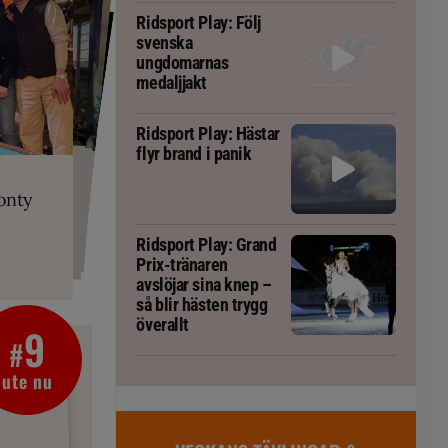
Ridsport Play: Följ
svenska
ungdomarnas
medaljjakt
Ridsport Play: Hästar
flyr brand i panik
PLAY
RT
 Prix-tränaren
 häst blivit
ta om fång
r är allt
gorm
onty
g överallt
Ridsport Play: Grand
Prix-tränaren
avslöjar sina knep –
så blir hästen trygg
överallt
9
#
ute nu