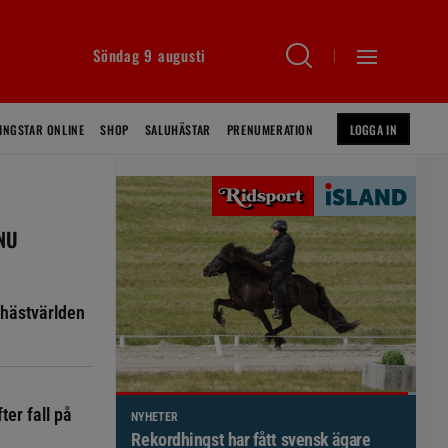
Söndag 9 augusti
INGSTAR ONLINE
SHOP
SALUHÄSTAR
PRENUMERATION
LOGGA IN
 NU
hästvärlden
ter fall på
NYHETER
Brett politiskt stöd för förändringar i