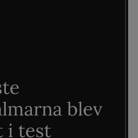
ste
älmarna blev
 i test