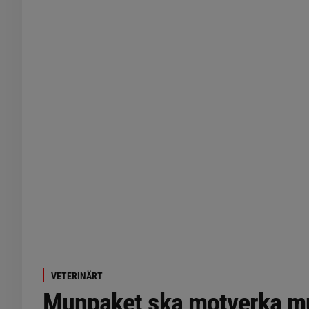
VETERINÄRT
Munpaket ska motverka m