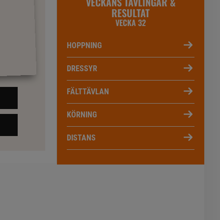
VECKANS TÄVLINGAR &
RESULTAT
VECKA 32
HOPPNING
DRESSYR
FÄLTTÄVLAN
KÖRNING
DISTANS