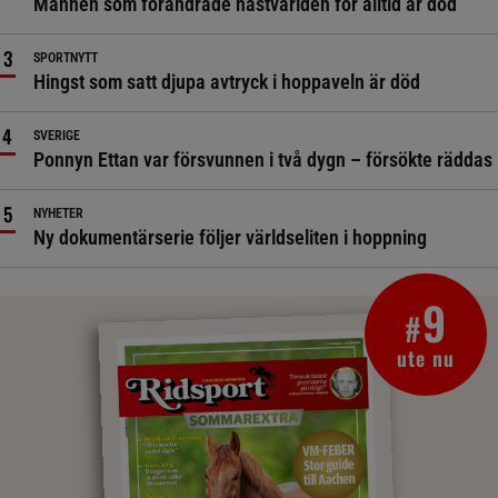
Mannen som förändrade hästvärlden för alltid är död
SPORTNYTT
Hingst som satt djupa avtryck i hoppaveln är död
SVERIGE
Ponnyn Ettan var försvunnen i två dygn – försökte räddas
NYHETER
Ny dokumentärserie följer världseliten i hoppning
9
#
ute nu