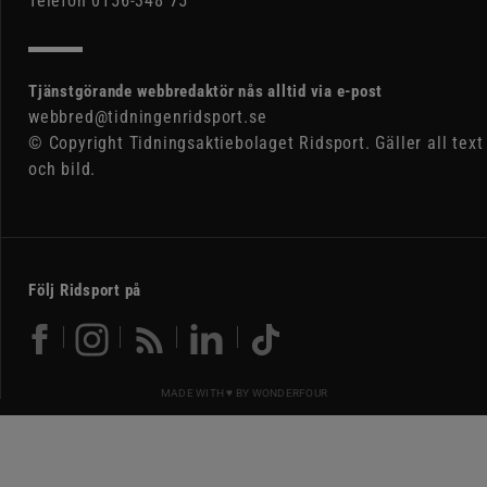
Telefon 0156-348 75
Tjänstgörande webbredaktör nås alltid via e-post
webbred@tidningenridsport.se
© Copyright Tidningsaktiebolaget Ridsport. Gäller all text
och bild.
Följ Ridsport på
MADE WITH ♥ BY
WONDERFOUR