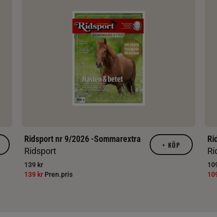
Ridsport nr 9/2026 -Sommarextra
Ri
+
KÖP
Ridsport
Ri
139 kr
109
139 kr
Pren.pris
10