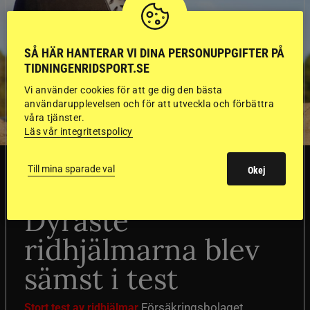
SÅ HÄR HANTERAR VI DINA PERSONUPPGIFTER PÅ
TIDNINGENRIDSPORT.SE
Vi använder cookies för att ge dig den bästa
användarupplevelsen och för att utveckla och förbättra
våra tjänster.
Läs vår integritetspolicy
SVERIGE
Till mina sparade val
Okej
Dyraste
ridhjälmarna blev
sämst i test
Försäkringsbolaget
Stort test av ridhjälmar