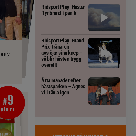
Ridsport Play: Hästar
flyr brand i panik
PLAY
Ridsport Play: Grand
RT
 Prix-tränaren
 häst blivit
ta om fång
Prix-tränaren
r är allt
gorm
avslöjar sina knep –
onty
g överallt
så blir hästen trygg
överallt
Åtta månader efter
hästsparken – Agnes
vill tävla igen
9
#
ute nu