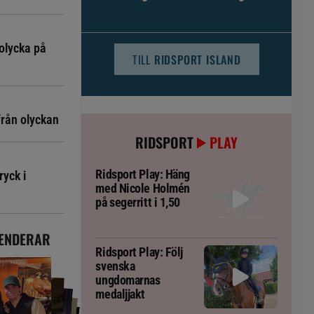
djursjukvården – häst kan omfattas
olycka på
TILL
RIDSPORT ISLAND
från olyckan
RIDSPORT
PLAY
Ridsport Play: Häng
ryck i
med Nicole Holmén
på segerritt i 1,50
ENDERAR
Ridsport Play: Följ
svenska
ungdomarnas
medaljjakt