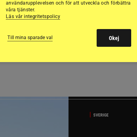
användarupplevelsen och för att utveckla och förbättra
våra tjänster.
Läs vår integritetspolicy
Till mina sparade val
Okej
GÄSTBLOGGEN
t på helgens utställning
Bästa tipsen för att få sk
SVERIGE