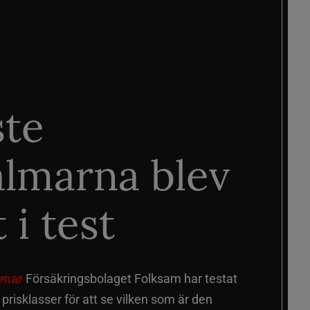
ste
älmarna blev
 i test
älmar
Försäkringsbolaget Folksam har testat
a prisklasser för att se vilken som är den