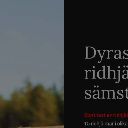
Dyra
ridhj
sämst
Stort test av ridhj
15 ridhjälmar i olik