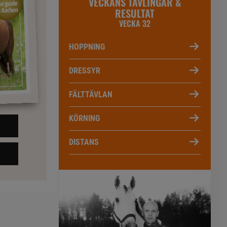
VECKANS TÄVLINGAR &
RESULTAT
VECKA 32
HOPPNING
DRESSYR
FÄLTTÄVLAN
KÖRNING
DISTANS