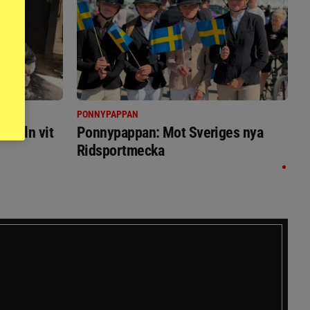
PONNYPAPPAN
immeln vit
Ponnypappan: Mot Sveriges nya
Ridsportmecka