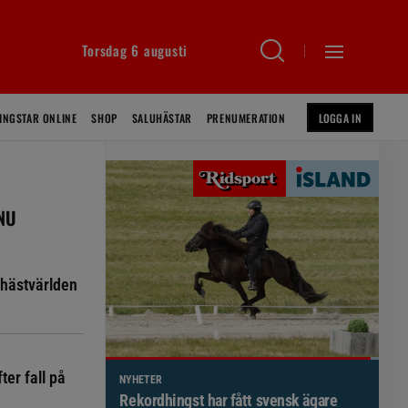
Torsdag 6 augusti
INGSTAR ONLINE
SHOP
SALUHÄSTAR
PRENUMERATION
LOGGA IN
 NU
hästvärlden
ter fall på
NYHETER
Brett politiskt stöd för förändringar i