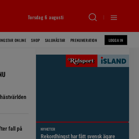
Torsdag 6 augusti
INGSTAR ONLINE
SHOP
SALUHÄSTAR
PRENUMERATION
LOGGA IN
 NU
hästvärlden
ter fall på
NYHETER
Brett politiskt stöd för förändringar i