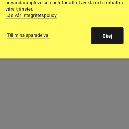
åren, varav flera
användarupplevelsen och för att utveckla och förbättra
rtförening. "Att
våra tjänster.
nar i ett team",
Läs vår integritetspolicy
a om att skapa
Till mina sparade val
Okej