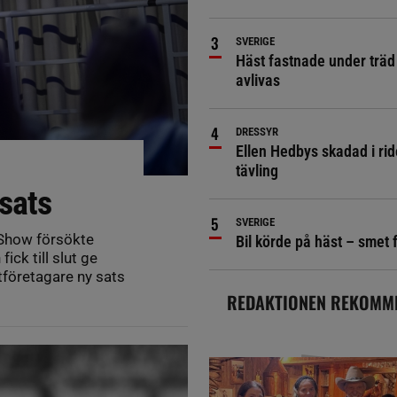
SVERIGE
Häst fastnade under träd 
avlivas
DRESSYR
Ellen Hedbys skadad i rid
tävling
sats
SVERIGE
 Show försökte
Bil körde på häst – smet 
ick till slut ge
tföretagare ny sats
REDAKTIONEN REKOMM