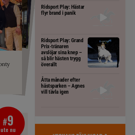
Ridsport Play: Hästar
flyr brand i panik
Ridsport Play: Grand
Prix-tränaren
PLAY
avslöjar sina knep –
 Prix-tränaren
ta om fång
r är allt
så blir hästen trygg
RT
onty
överallt
g överallt
 häst blivit
gorm
Åtta månader efter
hästsparken – Agnes
vill tävla igen
9
#
ute nu