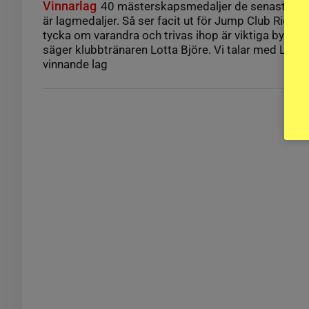
Vinnarlag
40 mästerskapsmedaljer de senaste fem 
är lagmedaljer. Så ser facit ut för Jump Club Ridspo
tycka om varandra och trivas ihop är viktiga byggste
säger klubbtränaren Lotta Björe. Vi talar med Lott
vinnande lag