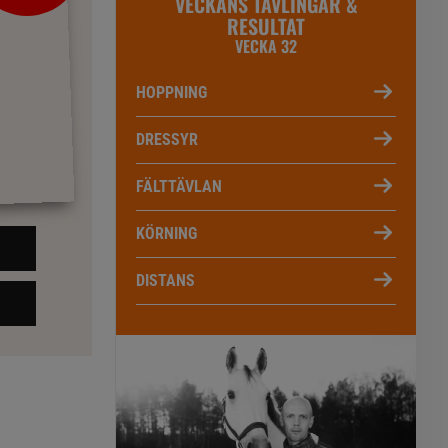
VECKANS TÄVLINGAR &
RESULTAT
VECKA 32
HOPPNING
DRESSYR
FÄLTTÄVLAN
KÖRNING
DISTANS