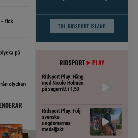
djursjukvården – häst kan omfattas
– fick
TILL
RIDSPORT ISLAND
olycka på
RIDSPORT
PLAY
Ridsport Play: Häng
med Nicole Holmén
från olyckan
på segerritt i 1,50
ENDERAR
Ridsport Play: Följ
svenska
ungdomarnas
medaljjakt