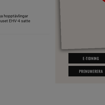
iga hopptävlingar
iruset EHV-4 satte
E-TIDNING
PRENUMERERA