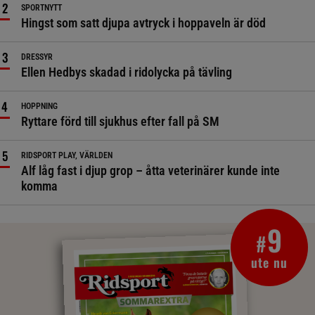
SPORTNYTT
Hingst som satt djupa avtryck i hoppaveln är död
DRESSYR
Ellen Hedbys skadad i ridolycka på tävling
HOPPNING
Ryttare förd till sjukhus efter fall på SM
RIDSPORT PLAY, VÄRLDEN
Alf låg fast i djup grop – åtta veterinärer kunde inte
komma
9
#
ute nu