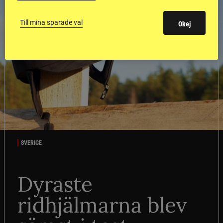
Till mina sparade val
Okej
SVERIGE
Dyraste
ridhjälmarna blev