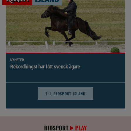
NYHETER
Brett politiskt stöd för förändringar i djursjukvården –
häst kan omfattas
TILL
RIDSPORT ISLAND
RIDSPORT
PLAY