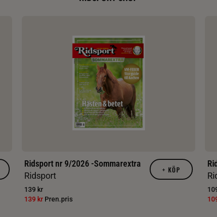
Ridsport nr 9/2026 -Sommarextra
Ri
+
KÖP
Ridsport
Ri
139 kr
109
139 kr
Pren.pris
10