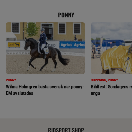
PONNY
PONNY
HOPPNING, PONNY
Wilma Holmgren bästa svensk när ponny-
Bildfest: Söndagens m
EM avslutades
unga
RIDSPORT SHOP