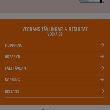
VECKANS TÄVLINGAR & RESULTAT
VECKA 32
HOPPNING
DRESSYR
FÄLTTÄVLAN
KÖRNING
DISTANS