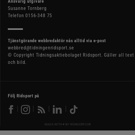
Ansvarig utgivare
Susanne Tornberg
Telefon 0156-348 75
Tjänstgörande webbredaktör nås alltid via e-post
webbred@tidningenridsport.se
© Copyright Tidningsaktiebolaget Ridsport. Gäller all text
och bild.
Följ Ridsport på
MADE WITH ♥ BY
WONDERFOUR