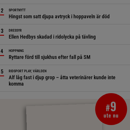
SPORTNYTT
Hingst som satt djupa avtryck i hoppaveln är död
DRESSYR
Ellen Hedbys skadad i ridolycka på tävling
HOPPNING
Ryttare förd till sjukhus efter fall på SM
RIDSPORT PLAY, VÄRLDEN
Alf låg fast i djup grop – åtta veterinärer kunde inte
komma
9
#
ute nu