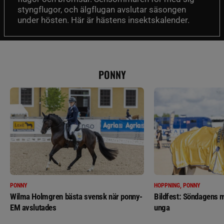
styngflugor, och älgflugan avslutar säsongen
under hösten. Här är hästens insektskalender.
PONNY
PONNY
HOPPNING, PONNY
Wilma Holmgren bästa svensk när ponny-
Bildfest: Söndagens m
EM avslutades
unga