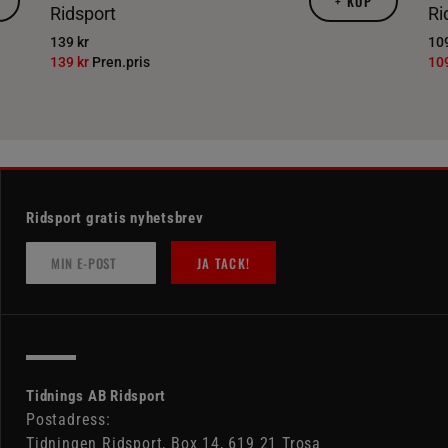
+
KÖP
Ridsport
Ri
139 kr
109
139 kr
Pren.pris
10
Ridsport gratis nyhetsbrev
JA TACK!
Tidnings AB Ridsport
Postadress:
Tidningen Ridsport, Box 14, 619 21 Trosa