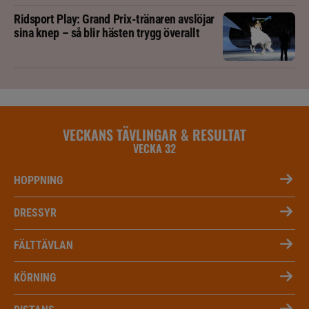
Ridsport Play: Grand Prix-tränaren avslöjar
sina knep – så blir hästen trygg överallt
VECKANS TÄVLINGAR & RESULTAT
VECKA 32
HOPPNING
DRESSYR
FÄLTTÄVLAN
KÖRNING