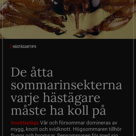
HÄSTÄGARTIPS
De åtta
sommarinsekterna
varje hästägare
måste ha koll på
Vår och försommar domineras av
Insektsplåga
mygg, knott och svidknott. Högsommaren tillhör
flugor och bromsar. Sensommaren för med sig