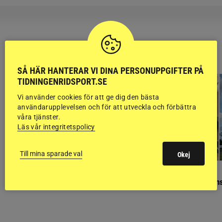
RIDSPORT
BLOGGAR
SÅ HÄR HANTERAR VI DINA PERSONUPPGIFTER PÅ
TIDNINGENRIDSPORT.SE
Vi använder cookies för att ge dig den bästa
användarupplevelsen och för att utveckla och förbättra
våra tjänster.
Läs vår integritetspolicy
Till mina sparade val
Okej
GÄSTBLOGGEN
GÄSTBLOGGEN
Finaldag med jubileumsutställning
Så gick det på helgens