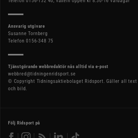
Telefon 0156-132 40, växeln öppen kl 8.30-16 vardagar
Ansvarig utgivare
Susanne Tornberg
Telefon 0156-348 75
Tjänstgörande webbredaktör nås alltid via e-post
webbred@tidningenridsport.se
© Copyright Tidningsaktiebolaget Ridsport. Gäller all text
och bild.
Följ Ridsport på