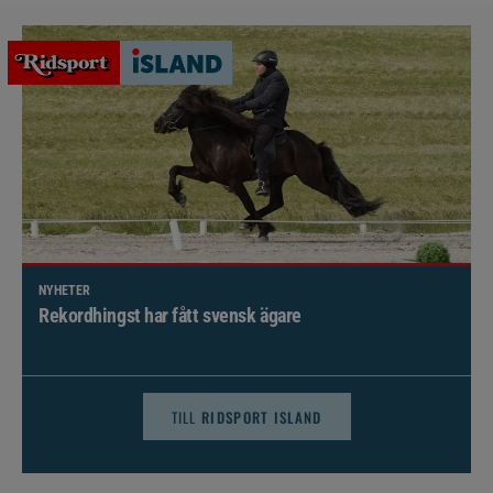
NYHETER
Brett politiskt stöd för förändringar i djursjukvården –
häst kan omfattas
TILL
RIDSPORT ISLAND