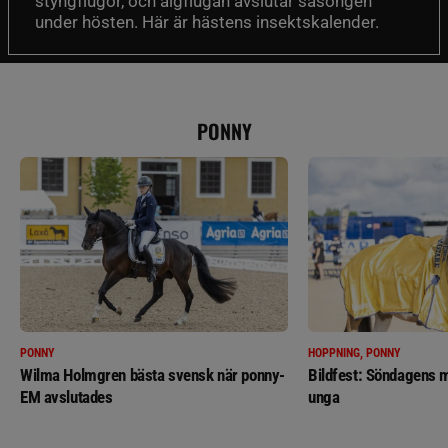
styngflugor, och älgflugan avslutar säsongen
under hösten. Här är hästens insektskalender.
PONNY
PONNY
HOPPNING, PONNY
Wilma Holmgren bästa svensk när ponny-
Bildfest: Söndagens m
EM avslutades
unga