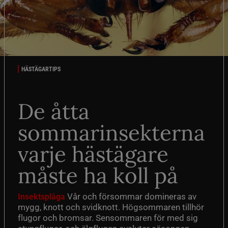
HÄSTÄGARTIPS
De åtta
sommarinsekterna
varje hästägare
måste ha koll på
Vår och försommar domineras av
Insektsplåga
mygg, knott och svidknott. Högsommaren tillhör
flugor och bromsar. Sensommaren för med sig