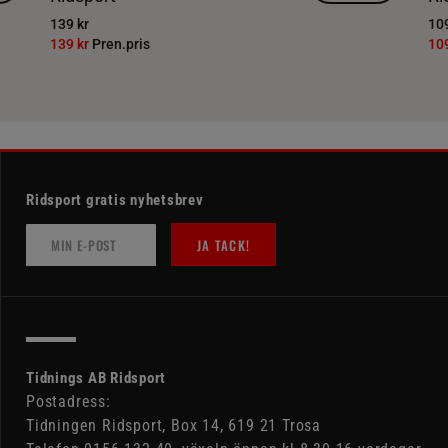
139 kr
109
139 kr
Pren.pris
10
Ridsport gratis nyhetsbrev
JA TACK!
Tidnings AB Ridsport
Postadress:
Tidningen Ridsport, Box 14, 619 21 Trosa