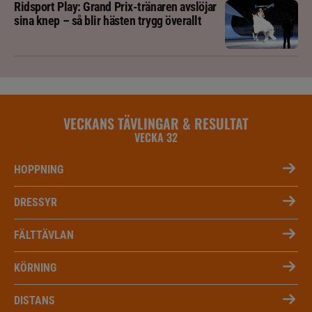
Ridsport Play: Grand Prix-tränaren avslöjar
sina knep – så blir hästen trygg överallt
VECKANS TÄVLINGAR & RESULTAT
VECKA 32
HOPPNING
DRESSYR
FÄLTTÄVLAN
KÖRNING
DISTANS