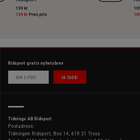
139 kr
109
139 kr
Pren.pris
10
Ridsport gratis nyhetsbrev
JA TACK!
Tidnings AB Ridsport
Postadress:
Tidningen Ridsport, Box 14, 619 21 Trosa