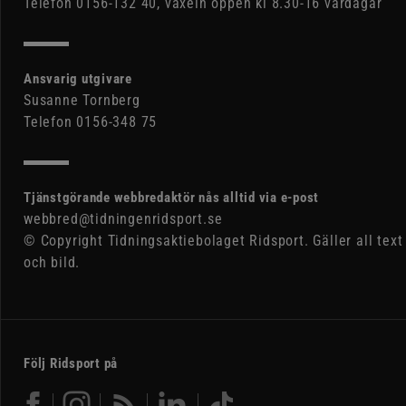
Telefon 0156-132 40, växeln öppen kl 8.30-16 vardagar
Ansvarig utgivare
Susanne Tornberg
Telefon 0156-348 75
Tjänstgörande webbredaktör nås alltid via e-post
webbred@tidningenridsport.se
© Copyright Tidningsaktiebolaget Ridsport. Gäller all text
och bild.
Följ Ridsport på