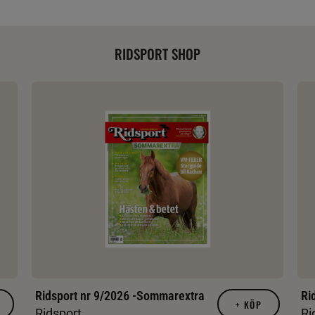
RIDSPORT SHOP
Ridsport nr 9/2026 -Sommarextra
Ri
+
KÖP
Ridsport
Ri