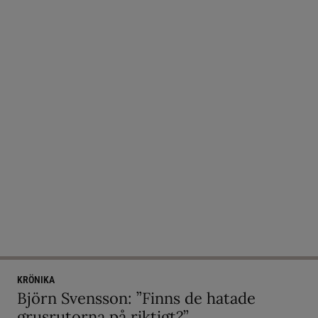
KRÖNIKA
Björn Svensson: ”Finns de hatade
grusrutorna på riktigt?”