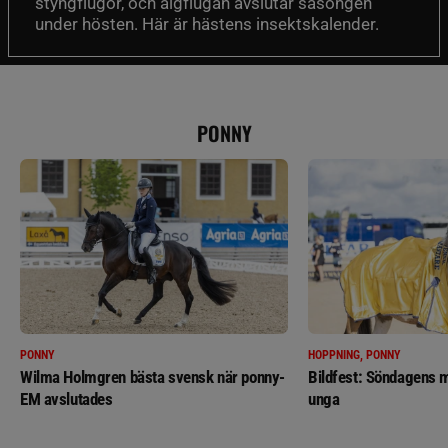
styngflugor, och älgflugan avslutar säsongen
under hösten. Här är hästens insektskalender.
PONNY
PONNY
HOPPNING, PONNY
Wilma Holmgren bästa svensk när ponny-
Bildfest: Söndagens m
EM avslutades
unga