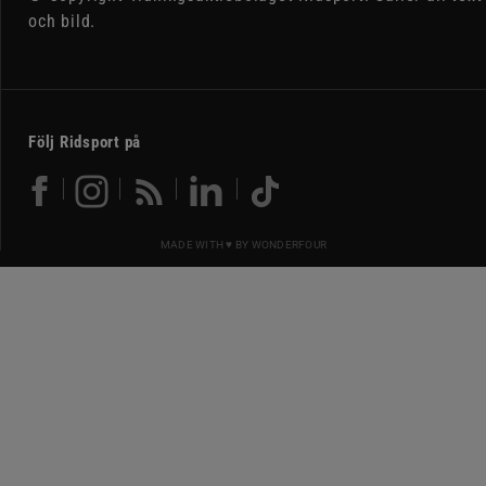
och bild.
Följ Ridsport på
MADE WITH ♥ BY
WONDERFOUR