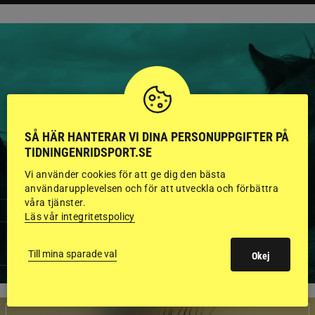
HINGSTAR ONLINE
GODKÄNDA HINGSTAR I
SÅ HÄR HANTERAR VI DINA PERSONUPPGIFTER PÅ
FLERA KATEGORIER MED
TIDNINGENRIDSPORT.SE
Vi använder cookies för att ge dig den bästa
BILDER OCH FAKTA
användarupplevelsen och för att utveckla och förbättra
våra tjänster.
Läs vår integritetspolicy
VISA ALLA HINGSTAR
Till mina sparade val
Okej