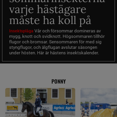
varje hästägare
måste ha koll på
Vår och försommar domineras av
Insektsplåga
mygg, knott och svidknott. Högsommaren tillhör
flugor och bromsar. Sensommaren för med sig
styngflugor, och älgflugan avslutar säsongen
under hösten. Här är hästens insektskalender.
PONNY