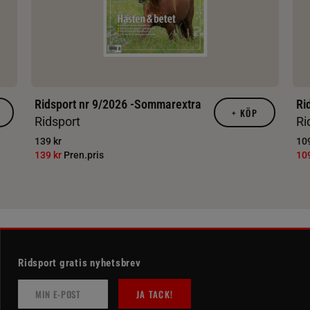
Ridsport nr 9/2026 -Sommarextra
Ri
+
KÖP
Ridsport
Ri
139 kr
109
139 kr
Pren.pris
10
Ridsport gratis nyhetsbrev
JA TACK!