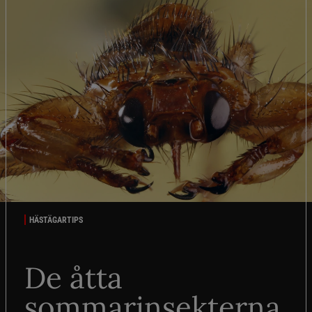
HÄSTÄGARTIPS
De åtta
sommarinsekterna