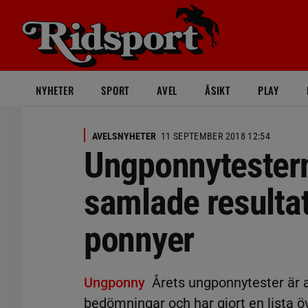
NYHETER
SPORT
AVEL
ÅSIKT
PLAY
AVELSNYHETER
11 SEPTEMBER 2018 12:54
Ungponnytestern
samlade resultat
ponnyer
Ungponny
Årets ungponnytester är a
bedömningar och har gjort en lista öve