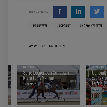
DELA ARTIKELN
PONNYAVEL
UNGPONNY
UNGPONNYTESTER
AV
WEBBREDAKTIONEN
DRESSYR
HOPPNING
Sofie Lexner och Sundown
Genombro
klara för VM-final
svensk p
felfria 1
17 minuter
4 timmar