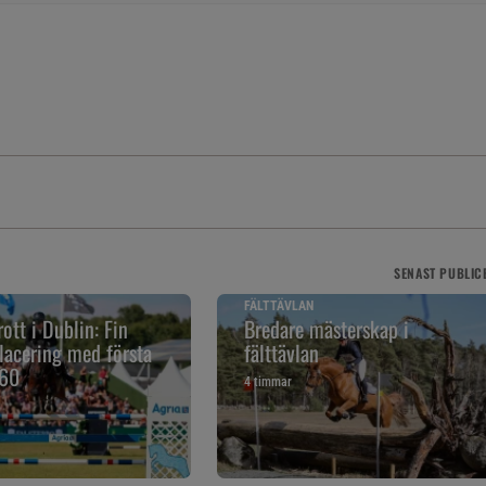
SENAST
PUBLIC
FÄLTTÄVLAN
tt i Dublin: Fin
Bredare mästerskap i
lacering med första
fälttävlan
,60
4 timmar