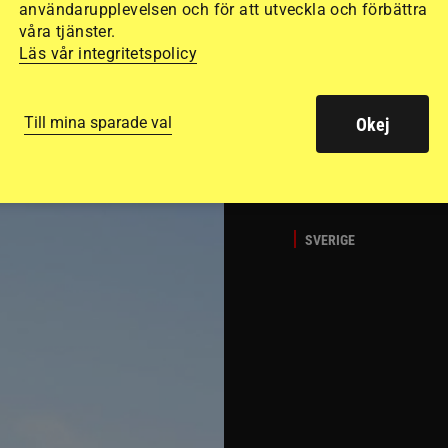
användarupplevelsen och för att utveckla och förbättra
GÄSTBLOGGEN
våra tjänster.
t på helgens utställning
Bästa tipsen för att få sk
Läs vår integritetspolicy
Till mina sparade val
Okej
SVERIGE