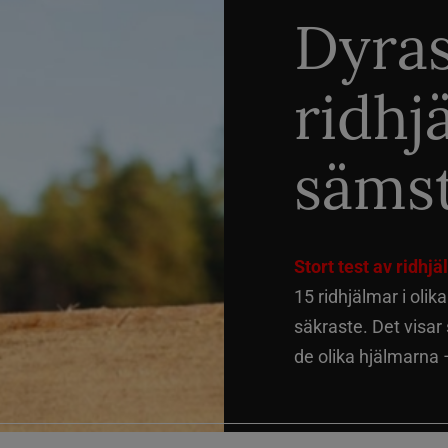
Dyra
ridhj
sämst
Stort test av ridhj
15 ridhjälmar i olik
säkraste. Det visar
de olika hjälmarna –