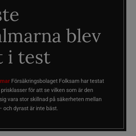
ste
älmarna blev
 i test
älmar
Försäkringsbolaget Folksam har testat
a prisklasser för att se vilken som är den
 sig vara stor skillnad på säkerheten mellan
 och dyrast är inte bäst.