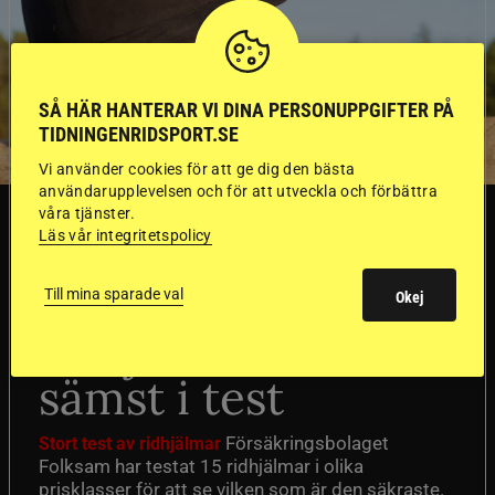
SÅ HÄR HANTERAR VI DINA PERSONUPPGIFTER PÅ
TIDNINGENRIDSPORT.SE
Vi använder cookies för att ge dig den bästa
användarupplevelsen och för att utveckla och förbättra
våra tjänster.
SVERIGE
Läs vår integritetspolicy
Dyraste
Till mina sparade val
Okej
ridhjälmarna blev
sämst i test
Försäkringsbolaget
Stort test av ridhjälmar
Folksam har testat 15 ridhjälmar i olika
prisklasser för att se vilken som är den säkraste.