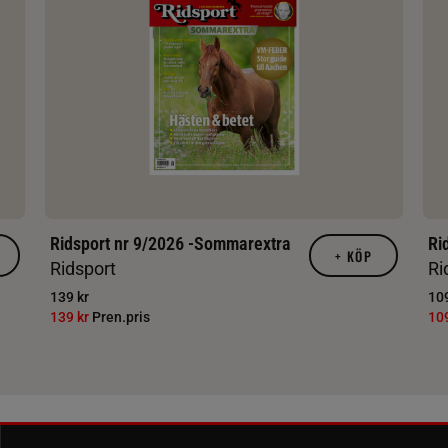
Ridsport nr 9/2026 -Sommarextra
Ri
+
KÖP
Ridsport
Ri
139 kr
109
139 kr
Pren.pris
10