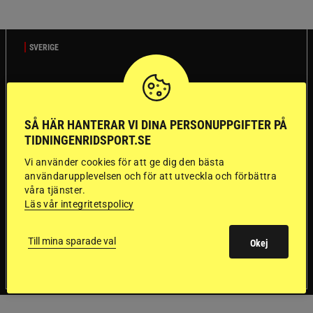
SVERIGE
Dyraste
ridhjälmarna blev
SÅ HÄR HANTERAR VI DINA PERSONUPPGIFTER PÅ
TIDNINGENRIDSPORT.SE
sämst i test
Vi använder cookies för att ge dig den bästa
användarupplevelsen och för att utveckla och förbättra
våra tjänster.
Försäkringsbolaget
Stort test av ridhjälmar
Läs vår integritetspolicy
Folksam har testat 15 ridhjälmar i olika
prisklasser för att se vilken som är den säkraste.
Det visar sig vara stor skillnad på säkerheten
Till mina sparade val
Okej
mellan de olika hjälmarna – och dyrast är inte
bäst.