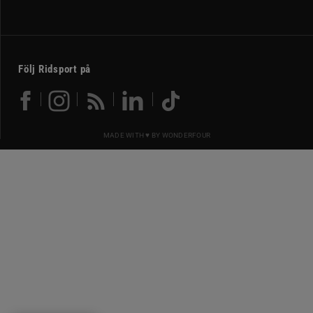
Följ Ridsport på
MADE WITH ♥ BY
WONDERFOUR