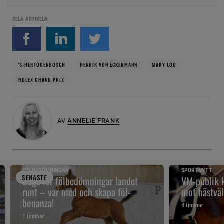
DELA ARTIKELN
'S-HERTOGENBOSCH
HENRIK VON ECKERMANN
MARY LOU
ROLEX GRAND PRIX
AV
ANNELIE FRANK
FÖLBEDÖMNINGAR
SPORTNYTT
SENAST
E
Dags för fölbedömningar landet
VM-publik k
runt – var med och skapa föl-
mot hästväl
bonanza!
4 timmar
1 timmar