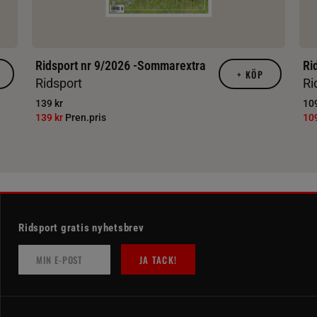
Ridsport nr 9/2026 -Sommarextra
Ri
+
KÖP
Ridsport
Ri
139 kr
109
139 kr
Pren.pris
10
Ridsport gratis nyhetsbrev
JA TACK!