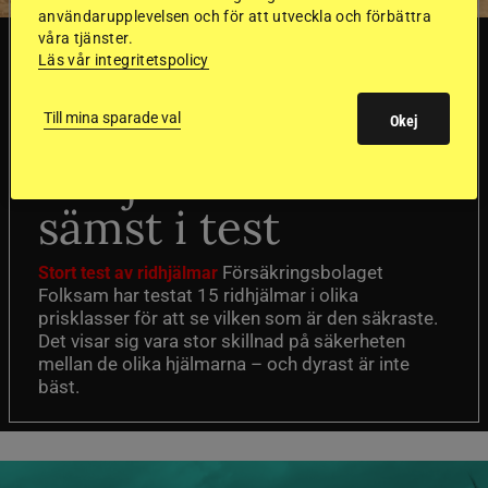
användarupplevelsen och för att utveckla och förbättra
våra tjänster.
SVERIGE
Läs vår integritetspolicy
Dyraste
Till mina sparade val
Okej
ridhjälmarna blev
sämst i test
Försäkringsbolaget
Stort test av ridhjälmar
Folksam har testat 15 ridhjälmar i olika
prisklasser för att se vilken som är den säkraste.
Det visar sig vara stor skillnad på säkerheten
mellan de olika hjälmarna – och dyrast är inte
bäst.