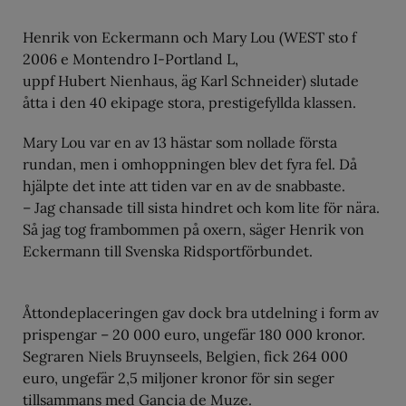
Henrik von Eckermann och Mary Lou (WEST sto f
2006 e Montendro I-Portland L,
uppf Hubert Nienhaus, äg Karl Schneider) slutade
åtta i den 40 ekipage stora, prestigefyllda klassen.
Mary Lou var en av 13 hästar som nollade första
rundan, men i omhoppningen blev det fyra fel. Då
hjälpte det inte att tiden var en av de snabbaste.
– Jag chansade till sista hindret och kom lite för nära.
Så jag tog frambommen på oxern, säger Henrik von
Eckermann till Svenska Ridsportförbundet.
Åttondeplaceringen gav dock bra utdelning i form av
prispengar – 20 000 euro, ungefär 180 000 kronor.
Segraren Niels Bruynseels, Belgien, fick 264 000
euro, ungefär 2,5 miljoner kronor för sin seger
tillsammans med Gancia de Muze.