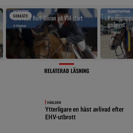
HOPPNING
PONNYPAPPAN
SENAST
E
Snuvade Rolf-Göran på VM-start
Ponnypappan
gnägget
6 timmar
7 timmar
RELATERAD LÄSNING
VÄRLDEN
Ytterligare en häst avlivad efter
EHV-utbrott