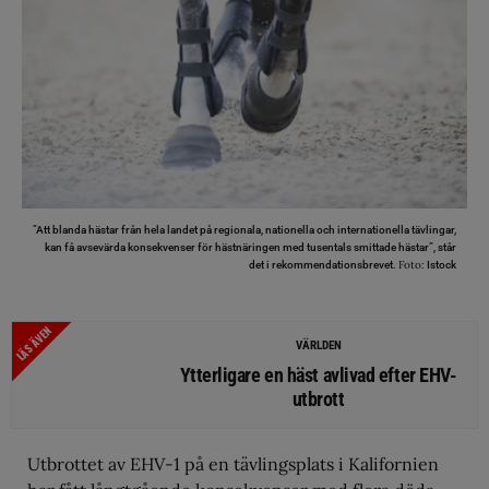
”Att blanda hästar från hela landet på regionala, nationella och internationella tävlingar,
kan få avsevärda konsekvenser för hästnäringen med tusentals smittade hästar”, står
Foto:
det i rekommendationsbrevet.
Istock
LÄS ÄVEN
VÄRLDEN
Ytterligare en häst avlivad efter EHV-
utbrott
Utbrottet av EHV-1 på en tävlingsplats i Kalifornien