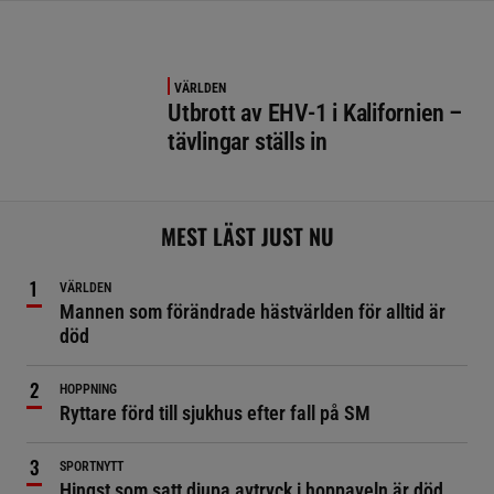
VÄRLDEN
Utbrott av EHV-1 i Kalifornien –
tävlingar ställs in
MEST LÄST JUST NU
VÄRLDEN
Mannen som förändrade hästvärlden för alltid är
död
HOPPNING
Ryttare förd till sjukhus efter fall på SM
SPORTNYTT
Hingst som satt djupa avtryck i hoppaveln är död