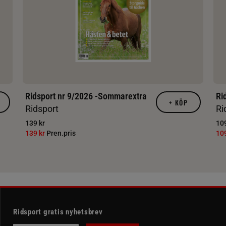
Ridsport nr 9/2026 -Sommarextra
Ri
+
KÖP
Ridsport
Ri
139 kr
109
139 kr
Pren.pris
10
Ridsport gratis nyhetsbrev