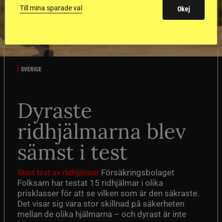
Till mina sparade val
Okej
SVERIGE
Dyraste
ridhjälmarna blev
sämst i test
Försäkringsbolaget
Stort test av ridhjälmar
Folksam har testat 15 ridhjälmar i olika
prisklasser för att se vilken som är den säkraste.
Det visar sig vara stor skillnad på säkerheten
mellan de olika hjälmarna – och dyrast är inte