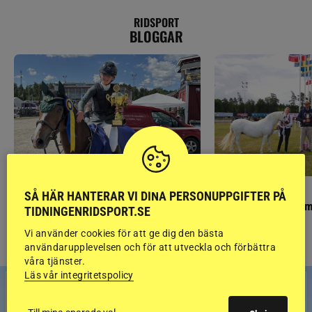
RIDSPORT
BLOGGAR
PONNYPAPPAN
GÄSTBLOGGEN
SÅ HÄR HANTERAR VI DINA PERSONUPPGIFTER PÅ
Ponnypappan: Kärlek från första gnägget
Finaldag med jubileum
TIDNINGENRIDSPORT.SE
Vi använder cookies för att ge dig den bästa
användarupplevelsen och för att utveckla och förbättra
våra tjänster.
Läs vår integritetspolicy