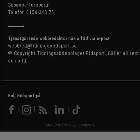
Susanne Tornberg
Telefon 0156-348 75
Tjänstgörande webbredaktör nås alltid via e-post
webbred@tidningenridsport.se
© Copyright Tidningsaktiebolaget Ridsport. Gäller all text
och bild.
Följ Ridsport på
MADE WITH ♥ BY
WONDERFOUR