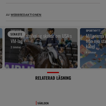
AV
WEBBREDAKTIONEN
DRESSYR
SPORTNYTT
SENAST
E
Ännu en strykning skakar om USA:s
Miljonerna
VM-lag
från nya sta
kabel
2 timmar
4 timmar
RELATERAD LÄSNING
VÄRLDEN