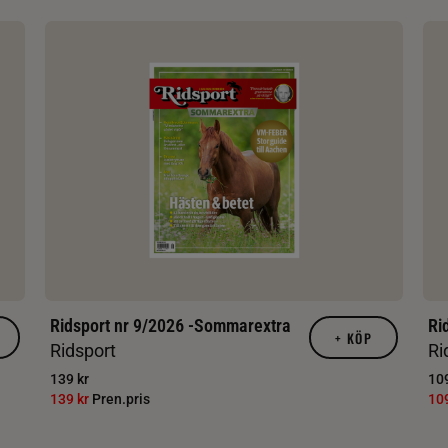
Ridsport nr 9/2026 -Sommarextra
Ri
+
KÖP
Ridsport
Ri
139 kr
109
139 kr
Pren.pris
10