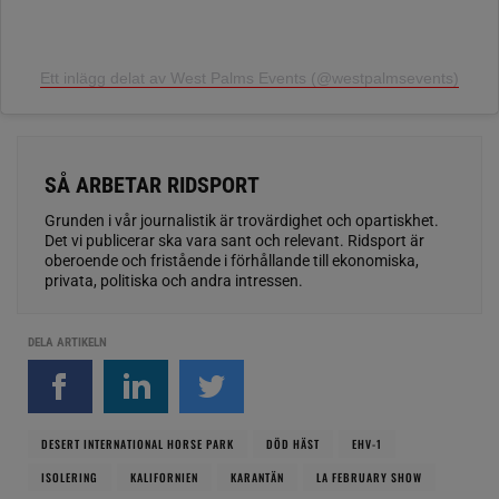
Ett inlägg delat av West Palms Events (@westpalmsevents)
SÅ ARBETAR RIDSPORT
Grunden i vår journalistik är trovärdighet och opartiskhet.
Det vi publicerar ska vara sant och relevant. Ridsport är
oberoende och fristående i förhållande till ekonomiska,
privata, politiska och andra intressen.
DELA ARTIKELN
DESERT INTERNATIONAL HORSE PARK
DÖD HÄST
EHV-1
ISOLERING
KALIFORNIEN
KARANTÄN
LA FEBRUARY SHOW