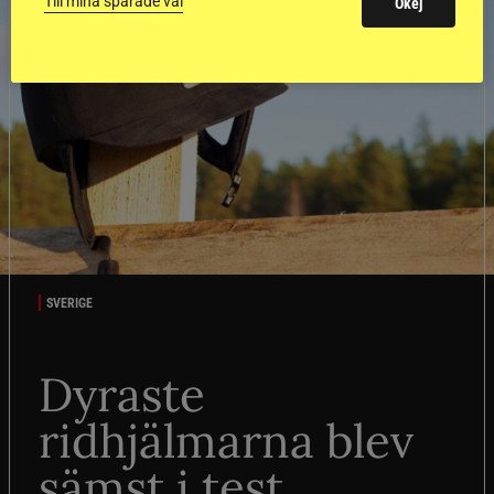
Till mina sparade val
Okej
SVERIGE
Dyraste
ridhjälmarna blev
sämst i test