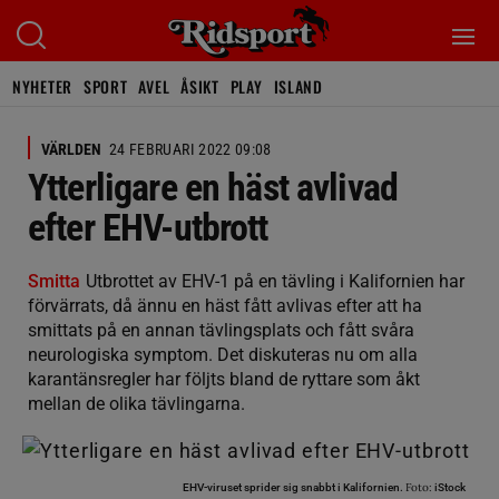
NYHETER
SPORT
AVEL
ÅSIKT
PLAY
ISLAND
VÄRLDEN
24 FEBRUARI 2022 09:08
Ytterligare en häst avlivad
efter EHV-utbrott
Smitta
Utbrottet av EHV-1 på en tävling i Kalifornien har
förvärrats, då ännu en häst fått avlivas efter att ha
smittats på en annan tävlingsplats och fått svåra
neurologiska symptom. Det diskuteras nu om alla
karantänsregler har följts bland de ryttare som åkt
mellan de olika tävlingarna.
Foto:
EHV-viruset sprider sig snabbt i Kalifornien.
iStock