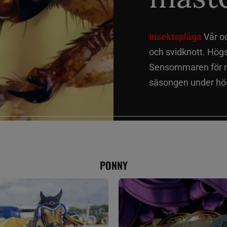
Insektsplåga
Vår o
och svidknott. Hög
Sensommaren för me
säsongen under hös
PONNY