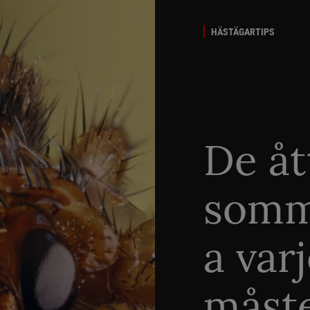
HÄSTÄGARTIPS
De åt
somm
a var
måste