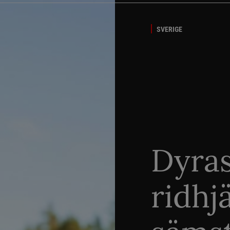
SVERIGE
Dyra
ridhj