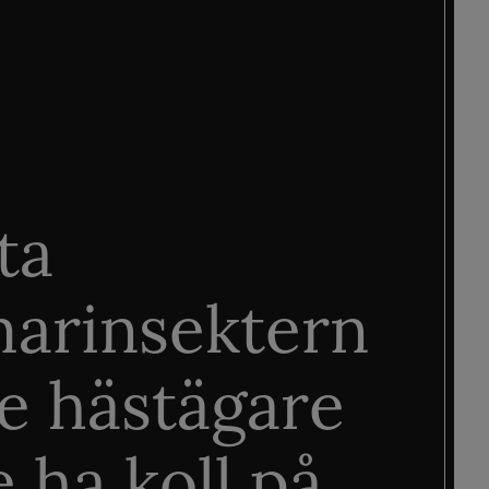
ta
arinsektern
je hästägare
 ha koll på