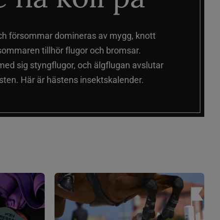
ch försommar domineras av mygg, knott
sommaren tillhör flugor och bromsar.
d sig styngflugor, och älgflugan avslutar
ten. Här är hästens insektskalender.