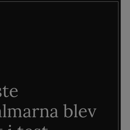
ste
älmarna blev