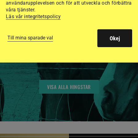
användarupplevelsen och för att utveckla och förbättra
våra tjänster.
Läs vår integritetspolicy
HINGSTAR ONLINE
GSTAR I FLERA K
Till mina sparade val
Okej
BILDER OCH FAKTA
VISA ALLA HINGSTAR