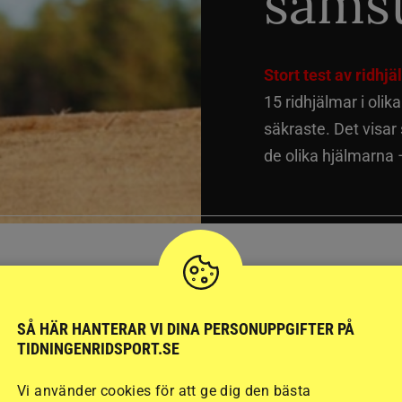
sämst
Stort test av ridhj
15 ridhjälmar i olik
säkraste. Det visar
de olika hjälmarna –
SÅ HÄR HANTERAR VI DINA PERSONUPPGIFTER PÅ
TIDNINGENRIDSPORT.SE
Vi använder cookies för att ge dig den bästa