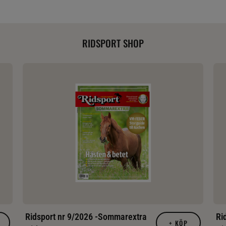
RIDSPORT SHOP
Ridsport nr 9/2026 -Sommarextra
Ri
+
KÖP