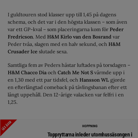
I guldtouren stod klasser upp till 1,45 på dagens
schema, och det var i den högsta klassen – som även
var ett GP-kval – som placeringarna kom för
Peder
Fredricson
. Med
H&M Kirlo van den Bosrand
var
Peder tvåa, slagen med en halv sekund, och
H&M
Crusader Ice
slutade sexa.
Samtliga fem av Peders hästar luftades på torsdagen –
H&M Chacco Dia
och
Catch Me Not S
värmde upp i
en 1,30 med ett par tidsfel, och
Hansson WL
gjorde
en efterlängtad comeback på tävlingsbanan efter ett
långt uppehåll. Den 12-årige valacken var felfri i en
1,25.
LÄS ÄVEN
HOPPNING
Toppryttarna inleder utomhussäsongen i