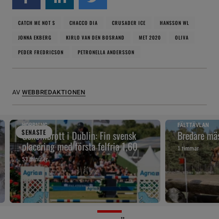
CATCH ME NOT S
CHACCO DIA
CRUSADER ICE
HANSSON WL
JONNA EKBERG
KIRLO VAN DEN BOSRAND
MET 2020
OLIVA
PEDER FREDRICSON
PETRONELLA ANDERSSON
AV
WEBBREDAKTIONEN
HOPPNING
FÄLTTÄVLAN
SENAST
E
Genombrott i Dublin: Fin svensk
Bredare mäs
placering med första felfria 1,60
1 timmar
53 minuter