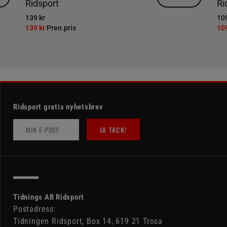
Ridsport
Ri
139 kr
109
139 kr
Pren.pris
10
Ridsport gratis nyhetsbrev
JA TACK!
Tidnings AB Ridsport
Postadress:
Tidningen Ridsport, Box 14, 619 21 Trosa