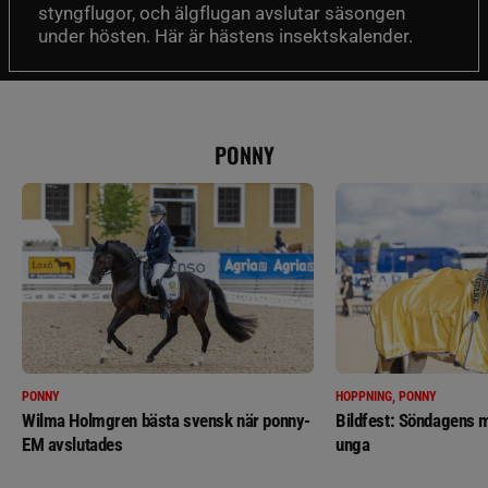
styngflugor, och älgflugan avslutar säsongen
under hösten. Här är hästens insektskalender.
PONNY
PONNY
HOPPNING, PONNY
Wilma Holmgren bästa svensk när ponny-
Bildfest: Söndagens m
EM avslutades
unga