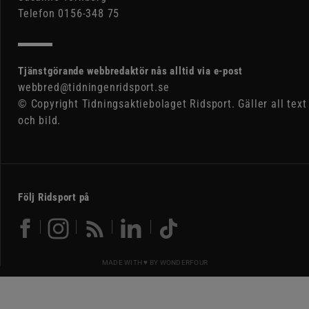
Telefon 0156-348 75
Tjänstgörande webbredaktör nås alltid via e-post
webbred@tidningenridsport.se
© Copyright Tidningsaktiebolaget Ridsport. Gäller all text
och bild.
Följ Ridsport på
MADE WITH ♥ BY
WONDERFOUR