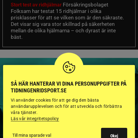
Försäkringsbolaget
Stort test av ridhjälmar
Folksam har testat 15 ridhjälmar i olika
prisklasser för att se vilken som är den säkraste.
Det visar sig vara stor skillnad på säkerheten
mellan de olika hjälmarna – och dyrast är inte
bäst.
SÅ HÄR HANTERAR VI DINA PERSONUPPGIFTER PÅ
TIDNINGENRIDSPORT.SE
HINGSTAR ONLINE
Vi använder cookies för att ge dig den bästa
GODKÄNDA HINGSTAR I
användarupplevelsen och för att utveckla och förbättra
våra tjänster.
FLERA KATEGORIER MED
Läs vår integritetspolicy
BILDER OCH FAKTA
Till mina sparade val
Okej