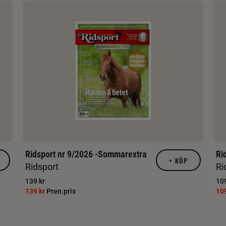
Ridsport nr 9/2026 -Sommarextra
Ri
+
KÖP
Ridsport
Ri
139 kr
109
139 kr
Pren.pris
10